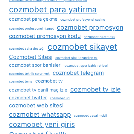
cozmobet oyun stratejinizi geliştirin güvenli oyunlar
cozmobet para yatirma
cozmobet para çekme
cozmobet profesyonel casino
cozmobet promosyon
cozmobet profesyonel hizmet
cozmobet promosyon kodu
cozmobet rulet tutku
cozmobet sikayet
cozmobet saha desteği
Cozmobet Sitesi
cozmobet slot kazandırır mı
cozmobet spor bahisleri
cozmobet spor bahis rehberi
cozmobet telegram
cozmobet teknik sorun yok
cozmobet tv
cozmobet tema
cozmobet tv izle
cozmobet tv canli maç izle
cozmobet twitter
cozmobet url
cozmobet web sitesi
cozmobet whatsapp
cozmobet yasal mobil
cozmobet yeni giris