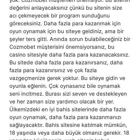
yok. Cozmobet müşterileri önemsiyor. Bu sitenin
değerini anlayacaksınız çünkü bu sitenin size
acı çekmeyecek bir program sunduğunu
göreceksiniz. Daha fazla para kazanmak için
oyun oynamak için bu siteye geldiniz, ama bir
şeyler ters gitti. Anında sorun bulabileceğiniz bir
Cozmobet müşterisini önemsiyorsanız, bu
casino sitesiyle daha fazla para kazanacaksınız.
Bu sitede daha fazla para kazanırsanız, daha
fazla para kazanırsınız ve çok fazla
vazgeçmenize gerek yoktur. Bu siteye gidin ve
oyunla eğlenin. Çok oynasanız bile oynamak
seni incitmez. Burası sizi seven ve destekleyen
ve her zaman size yardımcı olacak bir yer.
Ülkemizdeki en iyi bahis sitelerinde daha fazla
oyun oynamak, daha fazla para kazanmanızı
sağlayacaktır. Bahis sitesine katılmak mümkün,
18 yaşında veya daha büyük olmanız gerekir. 18