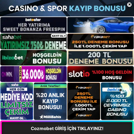
×
Cozmobet GİRİŞ İÇİN TIKLAYINIZ!