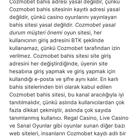
Cozmobet bahis adresi yasal değildir, çünkü
Cozmobet bahis sitesinin kayıtlı adresi yasal
değildir, çünkü casino oyunlarını yayınlayan
bahis sitesi yasal değildir.
Cozmobet yasal
durum müşteri önemi
oyun sitesi, her
kullanıcının giriş adresini BTK şeklinde
kullanamaz, çünkü Cozmobet tarafından izin
verilmez. Cozmobet bahis sitesi site giriş
adresini her değiştirdiğinde, üyenin site
hesabına giriş yapmak ve giriş yapmak için
kullandığı e-posta ve şifre aynı kalır. En karlı
bahis sitelerinden biri olarak kabul edilen
Cozmobet bahis sitesi, bu kanal aracılığıyla iyi
tanıtılmalıdır, çünkü aslında kullanıcılardan çok
fazla dikkat çekmiştir, aslında çok sayıda
tanımlanmış kullanıcı. Regal Casino, Live Casino
ve Sanal Oyunlar gibi oyunlar sunan diğer bazı
web siteleri, insanların Cozmobet kaydı adlı bir