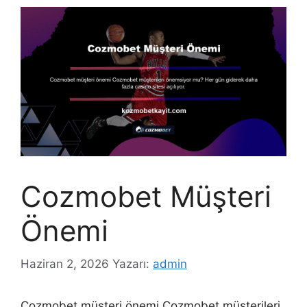
Cozmobet Müşteri
Önemi
Haziran 2, 2026
Yazarı:
admin
Cozmobet müşteri önemi Cozmobet müşterileri