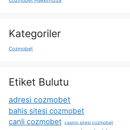
Cozmobet Hakkımızda
Kategoriler
Cozmobet
Etiket Bulutu
adresi cozmobet
bahis sitesi cozmobet
canli cozmobet
casino sitesi cozmobet