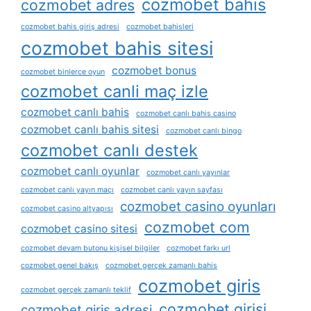
cozmobet bahis
cozmobet adres
cozmobet bahis giriş adresi
cozmobet bahisleri
cozmobet bahis sitesi
cozmobet bonus
cozmobet binlerce oyun
cozmobet canli maç izle
cozmobet canlı bahis
cozmobet canlı bahis casino
cozmobet canlı bahis sitesi
cozmobet canlı bingo
cozmobet canlı destek
cozmobet canlı oyunlar
cozmobet canlı yayınlar
cozmobet canlı yayın maçı
cozmobet canlı yayın sayfası
cozmobet casino oyunları
cozmobet casino altyapısı
cozmobet com
cozmobet casino sitesi
cozmobet devam butonu kişisel bilgiler
cozmobet farkı url
cozmobet genel bakış
cozmobet gerçek zamanlı bahis
cozmobet giris
cozmobet gerçek zamanlı teklif
cozmobet girisi
cozmobet giris adresi