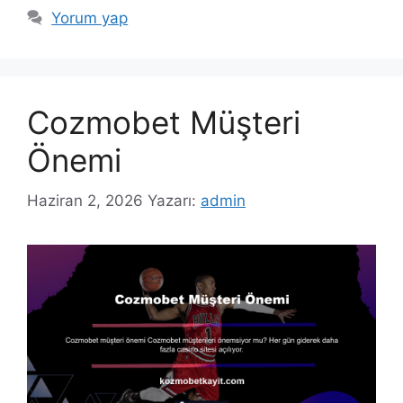
Yorum yap
Cozmobet Müşteri
Önemi
Haziran 2, 2026
Yazarı:
admin