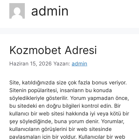
admin
Kozmobet Adresi
Haziran 15, 2026
Yazarı:
admin
Site, katıldığınızda size çok fazla bonus veriyor.
Sitenin popülaritesi, insanların bu konuda
söyledikleriyle gösterilir. Yorum yapmadan önce,
bu sitedeki en doğru bilgileri kontrol edin. Bir
kullanıcı bir web sitesi hakkında iyi veya kötü bir
şey söylediğinde, buna yorum denir. Yorumlar,
kullanıcıların görüşlerini bir web sitesinde
paylaşmaları için bir yoldur. Kullanıcılar bir web