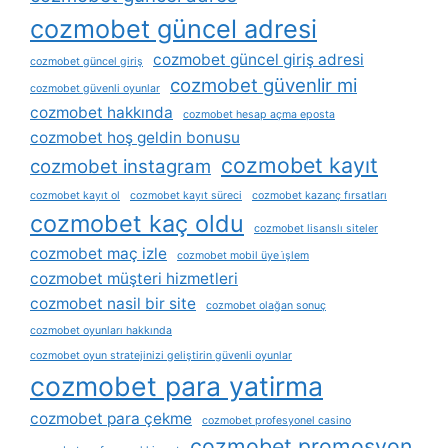
cozmobet güncel adresi
cozmobet güncel giriş adresi
cozmobet güncel giriş
cozmobet güvenlir mi
cozmobet güvenli oyunlar
cozmobet hakkında
cozmobet hesap açma eposta
cozmobet hoş geldin bonusu
cozmobet kayıt
cozmobet instagram
cozmobet kayıt ol
cozmobet kayıt süreci
cozmobet kazanç fırsatları
cozmobet kaç oldu
cozmobet lisanslı siteler
cozmobet maç izle
cozmobet mobil üye i̇şlem
cozmobet müşteri hizmetleri
cozmobet nasil bir site
cozmobet olağan sonuç
cozmobet oyunları hakkında
cozmobet oyun stratejinizi geliştirin güvenli oyunlar
cozmobet para yatirma
cozmobet para çekme
cozmobet profesyonel casino
cozmobet promosyon