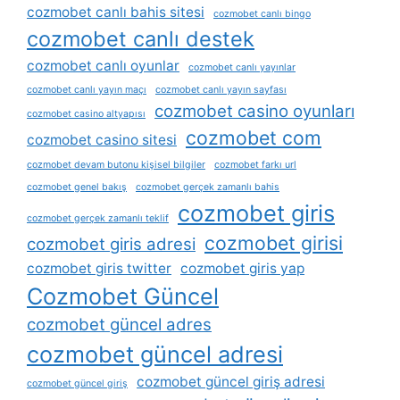
cozmobet canlı bahis sitesi
cozmobet canlı bingo
cozmobet canlı destek
cozmobet canlı oyunlar
cozmobet canlı yayınlar
cozmobet canlı yayın maçı
cozmobet canlı yayın sayfası
cozmobet casino oyunları
cozmobet casino altyapısı
cozmobet com
cozmobet casino sitesi
cozmobet devam butonu kişisel bilgiler
cozmobet farkı url
cozmobet genel bakış
cozmobet gerçek zamanlı bahis
cozmobet giris
cozmobet gerçek zamanlı teklif
cozmobet girisi
cozmobet giris adresi
cozmobet giris twitter
cozmobet giris yap
Cozmobet Güncel
cozmobet güncel adres
cozmobet güncel adresi
cozmobet güncel giriş adresi
cozmobet güncel giriş