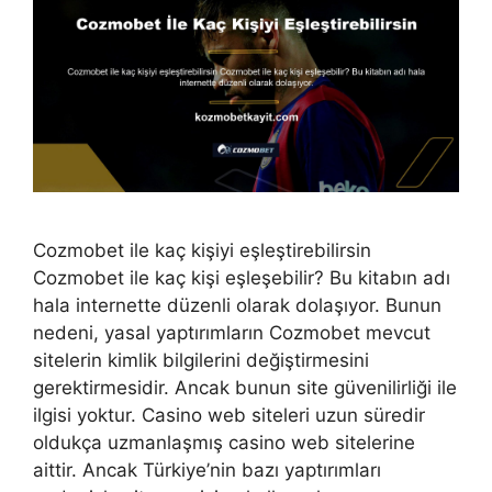
Cozmobet ile kaç kişiyi eşleştirebilirsin
Cozmobet ile kaç kişi eşleşebilir? Bu kitabın adı
hala internette düzenli olarak dolaşıyor. Bunun
nedeni, yasal yaptırımların Cozmobet mevcut
sitelerin kimlik bilgilerini değiştirmesini
gerektirmesidir. Ancak bunun site güvenilirliği ile
ilgisi yoktur. Casino web siteleri uzun süredir
oldukça uzmanlaşmış casino web sitelerine
aittir. Ancak Türkiye’nin bazı yaptırımları