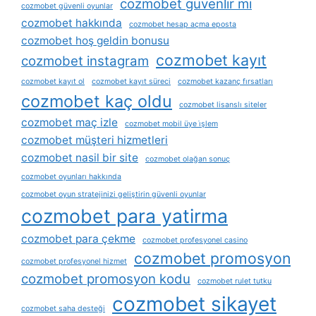
cozmobet güvenlir mi
cozmobet güvenli oyunlar
cozmobet hakkında
cozmobet hesap açma eposta
cozmobet hoş geldin bonusu
cozmobet kayıt
cozmobet instagram
cozmobet kayıt ol
cozmobet kayıt süreci
cozmobet kazanç fırsatları
cozmobet kaç oldu
cozmobet lisanslı siteler
cozmobet maç izle
cozmobet mobil üye i̇şlem
cozmobet müşteri hizmetleri
cozmobet nasil bir site
cozmobet olağan sonuç
cozmobet oyunları hakkında
cozmobet oyun stratejinizi geliştirin güvenli oyunlar
cozmobet para yatirma
cozmobet para çekme
cozmobet profesyonel casino
cozmobet promosyon
cozmobet profesyonel hizmet
cozmobet promosyon kodu
cozmobet rulet tutku
cozmobet sikayet
cozmobet saha desteği