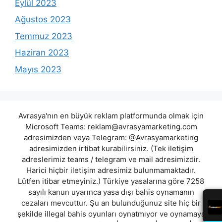
Eylül 2023
Ağustos 2023
Temmuz 2023
Haziran 2023
Mayıs 2023
Avrasya'nın en büyük reklam platformunda olmak için
Microsoft Teams:
reklam@avrasyamarketing.com
adresimizden veya Telegram: @Avrasyamarketing
adresimizden irtibat kurabilirsiniz. (Tek iletişim
adreslerimiz teams / telegram ve mail adresimizdir.
Harici hiçbir iletişim adresimiz bulunmamaktadır.
Lütfen itibar etmeyiniz.) Türkiye yasalarına göre 7258
sayılı kanun uyarınca yasa dışı bahis oynamanın
cezaları mevcuttur. Şu an bulunduğunuz site hiç bir
şekilde illegal bahis oyunları oynatmıyor ve oynamaya