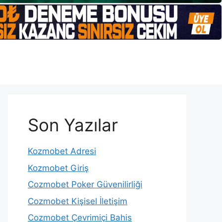
Son Yazılar
Kozmobet Adresi
Kozmobet Giriş
Cozmobet Poker Güvenilirliği
Cozmobet Kişisel İletişim
Cozmobet Çevrimiçi Bahis