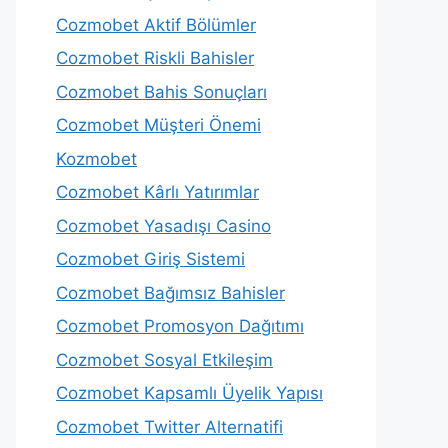
Cozmobet Aktif Bölümler
Cozmobet Riskli Bahisler
Cozmobet Bahis Sonuçları
Cozmobet Müşteri Önemi
Kozmobet
Cozmobet Kârlı Yatırımlar
Cozmobet Yasadışı Casino
Cozmobet Giriş Sistemi
Cozmobet Bağımsız Bahisler
Cozmobet Promosyon Dağıtımı
Cozmobet Sosyal Etkileşim
Cozmobet Kapsamlı Üyelik Yapısı
Cozmobet Twitter Alternatifi