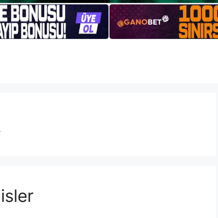
k
isler