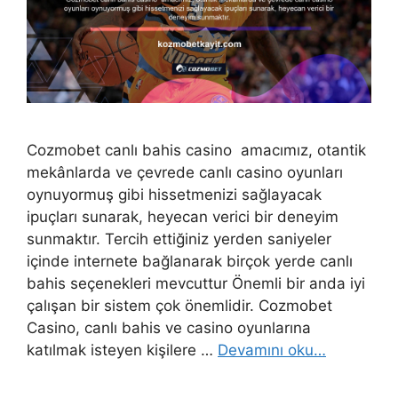
Cozmobet canlı bahis casino amacımız, otantik
mekânlarda ve çevrede canlı casino oyunları
oynuyormuş gibi hissetmenizi sağlayacak
ipuçları sunarak, heyecan verici bir deneyim
sunmaktır. Tercih ettiğiniz yerden saniyeler
içinde internete bağlanarak birçok yerde canlı
bahis seçenekleri mevcuttur Önemli bir anda iyi
çalışan bir sistem çok önemlidir. Cozmobet
Casino, canlı bahis ve casino oyunlarına
katılmak isteyen kişilere …
Devamını oku…