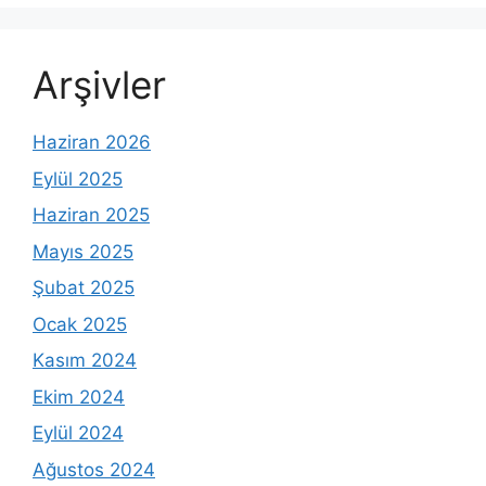
Arşivler
Haziran 2026
Eylül 2025
Haziran 2025
Mayıs 2025
Şubat 2025
Ocak 2025
Kasım 2024
Ekim 2024
Eylül 2024
Ağustos 2024