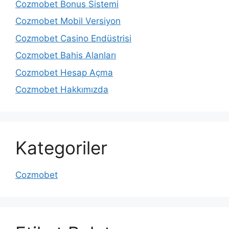
Cozmobet Bonus Sistemi
Cozmobet Mobil Versiyon
Cozmobet Casino Endüstrisi
Cozmobet Bahis Alanları
Cozmobet Hesap Açma
Cozmobet Hakkımızda
Kategoriler
Cozmobet