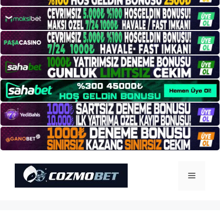
İçeriğe
atla
Menü