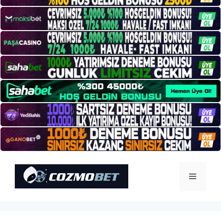
İçeriğe
atla
Menü