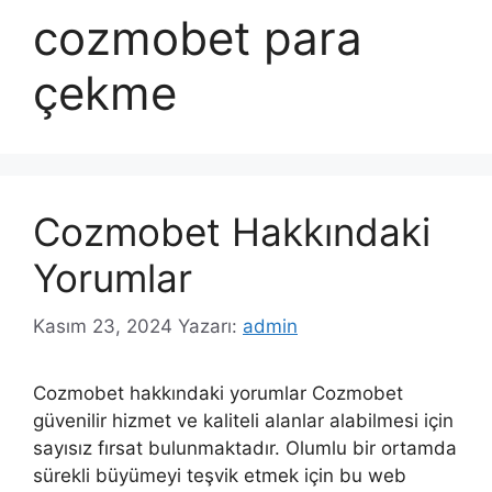
cozmobet para
çekme
Cozmobet Hakkındaki
Yorumlar
Kasım 23, 2024
Yazarı:
admin
Cozmobet hakkındaki yorumlar Cozmobet
güvenilir hizmet ve kaliteli alanlar alabilmesi için
sayısız fırsat bulunmaktadır. Olumlu bir ortamda
sürekli büyümeyi teşvik etmek için bu web