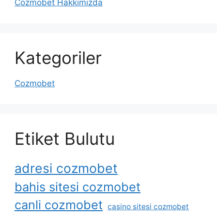
Cozmobet Hakkımızda
Kategoriler
Cozmobet
Etiket Bulutu
adresi cozmobet
bahis sitesi cozmobet
canli cozmobet
casino sitesi cozmobet