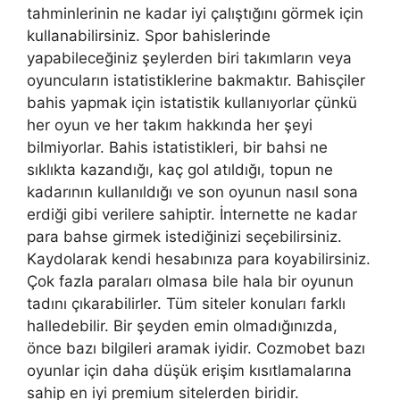
tahminlerinin ne kadar iyi çalıştığını görmek için
kullanabilirsiniz. Spor bahislerinde
yapabileceğiniz şeylerden biri takımların veya
oyuncuların istatistiklerine bakmaktır. Bahisçiler
bahis yapmak için istatistik kullanıyorlar çünkü
her oyun ve her takım hakkında her şeyi
bilmiyorlar. Bahis istatistikleri, bir bahsi ne
sıklıkta kazandığı, kaç gol atıldığı, topun ne
kadarının kullanıldığı ve son oyunun nasıl sona
erdiği gibi verilere sahiptir. İnternette ne kadar
para bahse girmek istediğinizi seçebilirsiniz.
Kaydolarak kendi hesabınıza para koyabilirsiniz.
Çok fazla paraları olmasa bile hala bir oyunun
tadını çıkarabilirler. Tüm siteler konuları farklı
halledebilir. Bir şeyden emin olmadığınızda,
önce bazı bilgileri aramak iyidir. Cozmobet bazı
oyunlar için daha düşük erişim kısıtlamalarına
sahip en iyi premium sitelerden biridir.