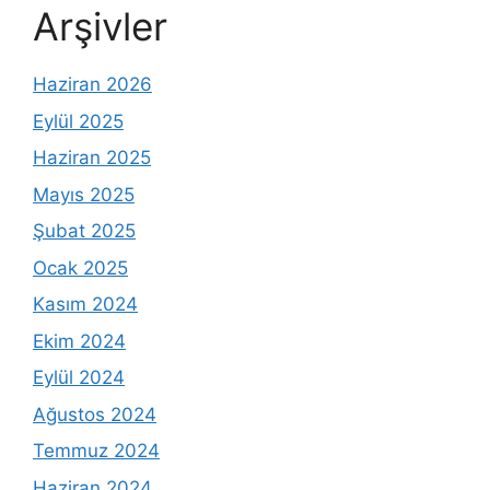
Arşivler
Haziran 2026
Eylül 2025
Haziran 2025
Mayıs 2025
Şubat 2025
Ocak 2025
Kasım 2024
Ekim 2024
Eylül 2024
Ağustos 2024
Temmuz 2024
Haziran 2024