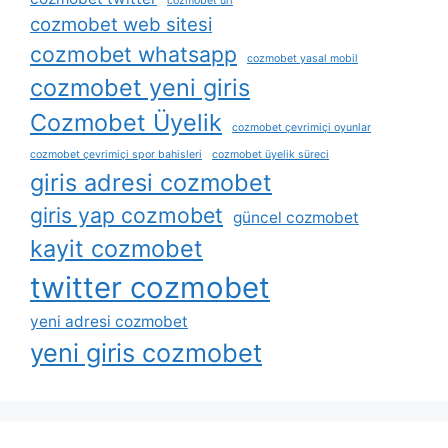
cozmobet url
cozmobet web sitesi
cozmobet whatsapp
cozmobet yasal mobil
cozmobet yeni giris
Cozmobet Üyelik
cozmobet çevrimiçi oyunlar
cozmobet çevrimiçi spor bahisleri
cozmobet üyelik süreci
giris adresi cozmobet
giris yap cozmobet
güncel cozmobet
kayit cozmobet
twitter cozmobet
yeni adresi cozmobet
yeni giris cozmobet