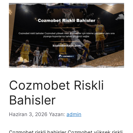
Cozmobet Riskli
Bahisler
Haziran 3, 2026
Yazarı:
admin
Cozmobet riskli bahisler Cozmobet yüksek riskli