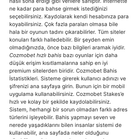
nasıl sona erdiği gibi verilere sahiptir. İnternette
ne kadar para bahse girmek istediğinizi
seçebilirsiniz. Kaydolarak kendi hesabınıza para
koyabilirsiniz. Çok fazla paraları olmasa bile
hala bir oyunun tadını çıkarabilirler. Tüm siteler
konuları farklı halledebilir. Bir şeyden emin
olmadığınızda, önce bazı bilgileri aramak iyidir.
Cozmobet hızlı bahis
bazı oyunlar için daha
düşük erişim kısıtlamalarına sahip en iyi
premium sitelerden biridir. Cozmobet Bahis
İstatistikleri. Sisteme girerek kullanıcı adınızı ve
şifrenizi ana sayfaya girin. Bunun için bir mobil
uygulama kullanabilirsiniz. Cozmobet Stakes’e
hızlı ve kolay bir şekilde kaydolabilirsiniz.
Sistem, herhangi bir sorun olmadan farklı adres
türlerini işleyebilir. Bahis yapmayı seven ve
nerede yaşadıklarını bilen insanlar sistemi de
kullanabilir, ana sayfada neler olduğunu