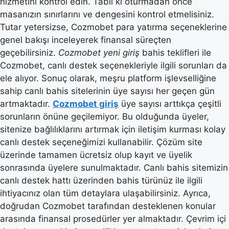
hizmetini kontrol edin. Tabii ki oturmadan önce
masanızın sınırlarını ve dengesini kontrol etmelisiniz.
Tutar yetersizse, Cozmobet para yatırma seçeneklerine
genel bakışı inceleyerek finansal süreçten
geçebilirsiniz.
Cozmobet yeni giriş
bahis teklifleri ile
Cozmobet, canlı destek seçenekleriyle ilgili sorunları da
ele alıyor. Sonuç olarak, meşru platform işlevselliğine
sahip canlı bahis sitelerinin üye sayısı her geçen gün
artmaktadır.
Cozmobet giriş
üye sayısı arttıkça çeşitli
sorunların önüne geçilemiyor. Bu olduğunda üyeler,
sitenize bağlılıklarını artırmak için iletişim kurması kolay
canlı destek seçeneğimizi kullanabilir. Çözüm site
üzerinde tamamen ücretsiz olup kayıt ve üyelik
sonrasında üyelere sunulmaktadır. Canlı bahis sitemizin
canlı destek hattı üzerinden bahis türünüz ile ilgili
ihtiyacınız olan tüm detaylara ulaşabilirsiniz. Ayrıca,
doğrudan Cozmobet tarafından desteklenen konular
arasında finansal prosedürler yer almaktadır. Çevrim içi