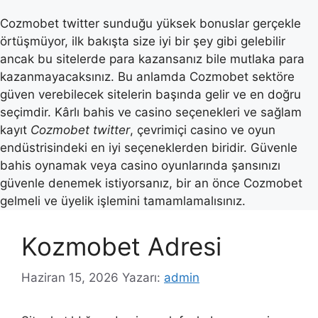
Cozmobet twitter sunduğu yüksek bonuslar gerçekle
örtüşmüyor, ilk bakışta size iyi bir şey gibi gelebilir
ancak bu sitelerde para kazansanız bile mutlaka para
kazanmayacaksınız. Bu anlamda Cozmobet sektöre
güven verebilecek sitelerin başında gelir ve en doğru
seçimdir. Kârlı bahis ve casino seçenekleri ve sağlam
kayıt
Cozmobet twitter
, çevrimiçi casino ve oyun
endüstrisindeki en iyi seçeneklerden biridir. Güvenle
bahis oynamak veya casino oyunlarında şansınızı
güvenle denemek istiyorsanız, bir an önce Cozmobet
gelmeli ve üyelik işlemini tamamlamalısınız.
Kozmobet Adresi
Haziran 15, 2026
Yazarı:
admin