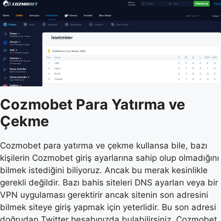
Cozmobet Para Yatırma ve
Çekme
Cozmobet para yatırma ve çekme kullansa bile, bazı
kişilerin Cozmobet giriş ayarlarına sahip olup olmadığını
bilmek istediğini biliyoruz. Ancak bu merak kesinlikle
gerekli değildir. Bazı bahis siteleri DNS ayarları veya bir
VPN uygulaması gerektirir ancak sitenin son adresini
bilmek siteye giriş yapmak için yeterlidir. Bu son adresi
doğrudan Twitter hesabınızda bulabilirsiniz. Cozmobet