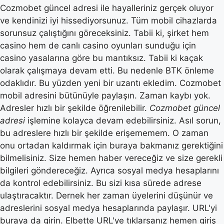
Cozmobet güncel adresi ile hayalleriniz gerçek oluyor
ve kendinizi iyi hissediyorsunuz. Tüm mobil cihazlarda
sorunsuz çalıştığını göreceksiniz. Tabii ki, şirket hem
casino hem de canlı casino oyunları sunduğu için
casino yasalarına göre bu mantıksız. Tabii ki kaçak
olarak çalışmaya devam etti. Bu nedenle BTK önleme
odaklıdır. Bu yüzden yeni bir uzantı ekledim. Cozmobet
mobil adresini bütünüyle paylaşın. Zaman kaybı yok.
Adresler hızlı bir şekilde öğrenilebilir.
Cozmobet güncel
adresi
işlemine kolayca devam edebilirsiniz. Asıl sorun,
bu adreslere hızlı bir şekilde erişememem. O zaman
onu ortadan kaldırmak için buraya bakmanız gerektiğini
bilmelisiniz. Size hemen haber vereceğiz ve size gerekli
bilgileri göndereceğiz. Ayrıca sosyal medya hesaplarını
da kontrol edebilirsiniz. Bu sizi kısa sürede adrese
ulaştıracaktır. Dernek her zaman üyelerini düşünür ve
adreslerini sosyal medya hesaplarında paylaşır. URL'yi
buraya da girin. Elbette URL'ye tıklarsanız hemen giriş