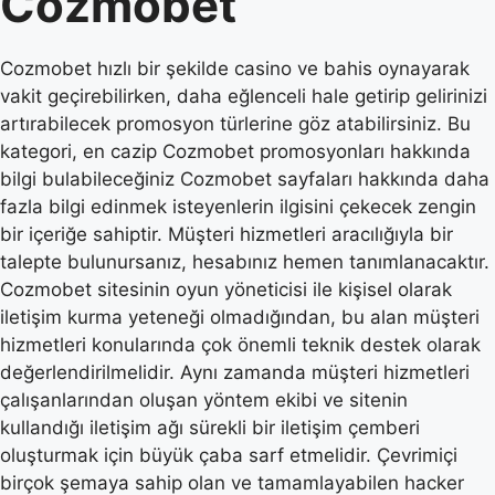
Cozmobet
Cozmobet hızlı bir şekilde casino ve bahis oynayarak
vakit geçirebilirken, daha eğlenceli hale getirip gelirinizi
artırabilecek promosyon türlerine göz atabilirsiniz. Bu
kategori, en cazip Cozmobet promosyonları hakkında
bilgi bulabileceğiniz Cozmobet sayfaları hakkında daha
fazla bilgi edinmek isteyenlerin ilgisini çekecek zengin
bir içeriğe sahiptir. Müşteri hizmetleri aracılığıyla bir
talepte bulunursanız, hesabınız hemen tanımlanacaktır.
Cozmobet sitesinin oyun yöneticisi ile kişisel olarak
iletişim kurma yeteneği olmadığından, bu alan müşteri
hizmetleri konularında çok önemli teknik destek olarak
değerlendirilmelidir. Aynı zamanda müşteri hizmetleri
çalışanlarından oluşan yöntem ekibi ve sitenin
kullandığı iletişim ağı sürekli bir iletişim çemberi
oluşturmak için büyük çaba sarf etmelidir. Çevrimiçi
birçok şemaya sahip olan ve tamamlayabilen hacker