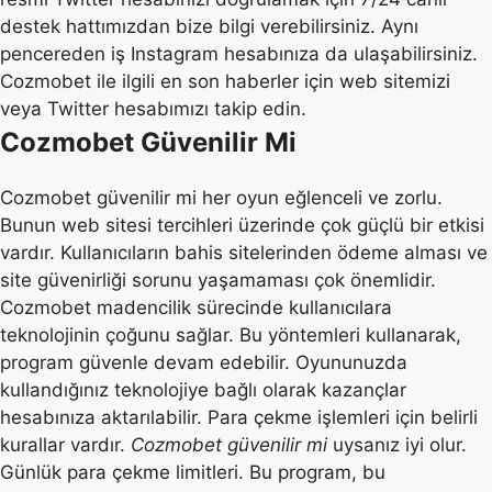
destek hattımızdan bize bilgi verebilirsiniz. Aynı
pencereden iş Instagram hesabınıza da ulaşabilirsiniz.
Cozmobet ile ilgili en son haberler için web sitemizi
veya Twitter hesabımızı takip edin.
Cozmobet Güvenilir Mi
Cozmobet güvenilir mi her oyun eğlenceli ve zorlu.
Bunun web sitesi tercihleri üzerinde çok güçlü bir etkisi
vardır. Kullanıcıların bahis sitelerinden ödeme alması ve
site güvenirliği sorunu yaşamaması çok önemlidir.
Cozmobet madencilik sürecinde kullanıcılara
teknolojinin çoğunu sağlar. Bu yöntemleri kullanarak,
program güvenle devam edebilir. Oyununuzda
kullandığınız teknolojiye bağlı olarak kazançlar
hesabınıza aktarılabilir. Para çekme işlemleri için belirli
kurallar vardır.
Cozmobet güvenilir mi
uysanız iyi olur.
Günlük para çekme limitleri. Bu program, bu