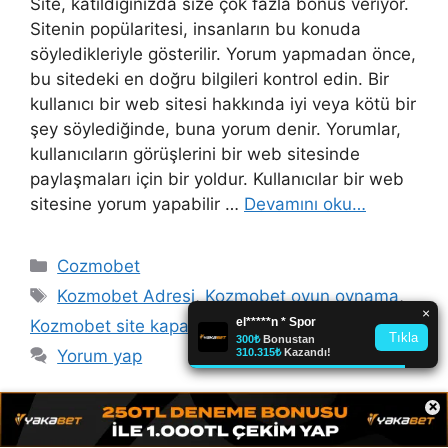
Site, katıldığınızda size çok fazla bonus veriyor.
Sitenin popülaritesi, insanların bu konuda
söyledikleriyle gösterilir. Yorum yapmadan önce,
bu sitedeki en doğru bilgileri kontrol edin. Bir
kullanıcı bir web sitesi hakkında iyi veya kötü bir
şey söylediğinde, buna yorum denir. Yorumlar,
kullanıcıların görüşlerini bir web sitesinde
paylaşmaları için bir yoldur. Kullanıcılar bir web
sitesine yorum yapabilir …
Devamını oku…
Kategoriler
Cozmobet
Etiketler
Kozmobet Adresi
,
Kozmobet oyun oynama
,
Kozmobet site kapatma
Yorum yap
×