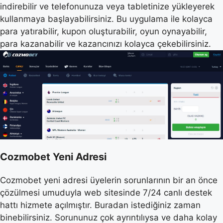
indirebilir ve telefonunuza veya tabletinize yükleyerek
kullanmaya başlayabilirsiniz. Bu uygulama ile kolayca
para yatırabilir, kupon oluşturabilir, oyun oynayabilir,
para kazanabilir ve kazancınızı kolayca çekebilirsiniz.
Cozmobet Yeni Adresi
Cozmobet yeni adresi üyelerin sorunlarının bir an önce
çözülmesi umuduyla web sitesinde 7/24 canlı destek
hattı hizmete açılmıştır. Buradan istediğiniz zaman
binebilirsiniz. Sorununuz çok ayrıntılıysa ve daha kolay