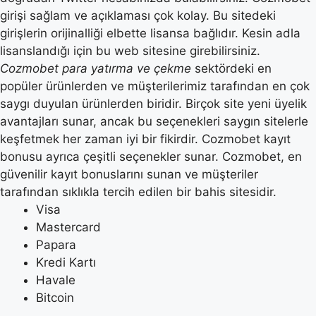
girişi sağlam ve açıklaması çok kolay. Bu sitedeki
girişlerin orijinalliği elbette lisansa bağlıdır. Kesin adla
lisanslandığı için bu web sitesine girebilirsiniz.
Cozmobet para yatırma ve çekme
sektördeki en
popüler ürünlerden ve müşterilerimiz tarafından en çok
saygı duyulan ürünlerden biridir. Birçok site yeni üyelik
avantajları sunar, ancak bu seçenekleri saygın sitelerle
keşfetmek her zaman iyi bir fikirdir. Cozmobet kayıt
bonusu ayrıca çeşitli seçenekler sunar. Cozmobet, en
güvenilir kayıt bonuslarını sunan ve müşteriler
tarafından sıklıkla tercih edilen bir bahis sitesidir.
Visa
Mastercard
Papara
Kredi Kartı
Havale
Bitcoin