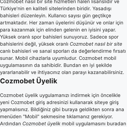
Cozmobet nasıl bir site hizmetleri halen lisanslıdır ve
Türkiye'nin en kaliteli sitelerinden biridir. Yasadışı
bahisleri düzenleyin. Kullanıcı sayısı gün geçtikçe
artmaktadır. Her zaman üyelerini düşünür ve onlar için
para kazanmak için elinden gelenin en iyisini yapar.
Yüksek oranlı spor bahisleri sunuyoruz. Sadece spor
bahislerini değil, yüksek oranlı
Cozmobet nasıl bir site
canlı bahisleri ve sanal sporları da değerlendirme fırsatı
sunar. Mobil cihazlarla uyumludur. Cozmobet mobil
uygulamasının da sahibidir. Bundan en iyi şekilde
yararlanabilir ve ihtiyacınız olan parayı kazanabilirsiniz.
Cozmobet Üyelik
Cozmobet üyelik uygulamanızı indirmek için öncelikle
yeni Cozmobet giriş adresinizi kullanarak siteye giriş
yapmalısınız. Bildiğiniz gibi buraya geldikten sonra ana
menüden "Mobil" sekmesine tıklamanız gerekiyor.
Ardından
Cozmobet üyelik
mobil uygulamasını buradan