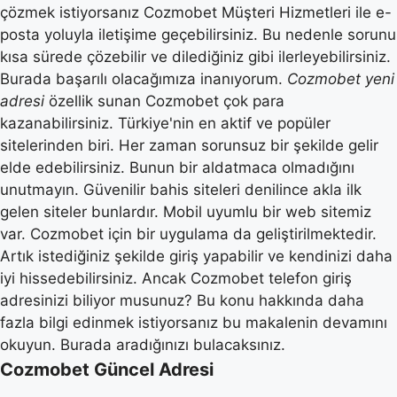
çözmek istiyorsanız Cozmobet Müşteri Hizmetleri ile e-
posta yoluyla iletişime geçebilirsiniz. Bu nedenle sorunu
kısa sürede çözebilir ve dilediğiniz gibi ilerleyebilirsiniz.
Burada başarılı olacağımıza inanıyorum.
Cozmobet yeni
adresi
özellik sunan Cozmobet çok para
kazanabilirsiniz. Türkiye'nin en aktif ve popüler
sitelerinden biri. Her zaman sorunsuz bir şekilde gelir
elde edebilirsiniz. Bunun bir aldatmaca olmadığını
unutmayın. Güvenilir bahis siteleri denilince akla ilk
gelen siteler bunlardır. Mobil uyumlu bir web sitemiz
var. Cozmobet için bir uygulama da geliştirilmektedir.
Artık istediğiniz şekilde giriş yapabilir ve kendinizi daha
iyi hissedebilirsiniz. Ancak Cozmobet telefon giriş
adresinizi biliyor musunuz? Bu konu hakkında daha
fazla bilgi edinmek istiyorsanız bu makalenin devamını
okuyun. Burada aradığınızı bulacaksınız.
Cozmobet Güncel Adresi