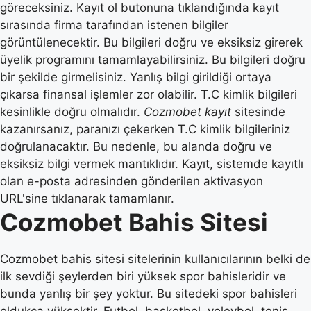
göreceksiniz. Kayıt ol butonuna tıklandığında kayıt
sırasında firma tarafından istenen bilgiler
görüntülenecektir. Bu bilgileri doğru ve eksiksiz girerek
üyelik programını tamamlayabilirsiniz. Bu bilgileri doğru
bir şekilde girmelisiniz. Yanlış bilgi girildiği ortaya
çıkarsa finansal işlemler zor olabilir. T.C kimlik bilgileri
kesinlikle doğru olmalıdır.
Cozmobet kayıt
sitesinde
kazanırsanız, paranızı çekerken T.C kimlik bilgileriniz
doğrulanacaktır. Bu nedenle, bu alanda doğru ve
eksiksiz bilgi vermek mantıklıdır. Kayıt, sistemde kayıtlı
olan e-posta adresinden gönderilen aktivasyon
URL'sine tıklanarak tamamlanır.
Cozmobet Bahis Sitesi
Cozmobet bahis sitesi sitelerinin kullanıcılarının belki de
ilk sevdiği şeylerden biri yüksek spor bahisleridir ve
bunda yanlış bir şey yoktur. Bu sitedeki spor bahisleri
oldukça yüksektir. Futbol, basketbol, voleybol, tenis,