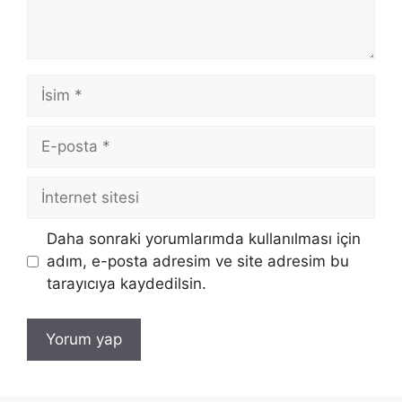
İsim
E-
posta
İnternet
sitesi
Daha sonraki yorumlarımda kullanılması için
adım, e-posta adresim ve site adresim bu
tarayıcıya kaydedilsin.