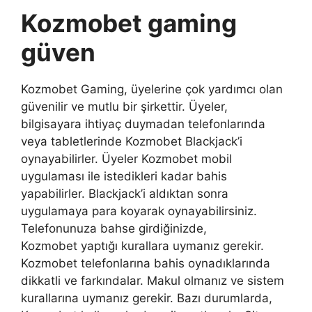
Kozmobet gaming
güven
Kozmobet Gaming, üyelerine çok yardımcı olan
güvenilir ve mutlu bir şirkettir. Üyeler,
bilgisayara ihtiyaç duymadan telefonlarında
veya tabletlerinde Kozmobet Blackjack’i
oynayabilirler. Üyeler Kozmobet mobil
uygulaması ile istedikleri kadar bahis
yapabilirler. Blackjack’i aldıktan sonra
uygulamaya para koyarak oynayabilirsiniz.
Telefonunuza bahse girdiğinizde,
Kozmobet yaptığı kurallara uymanız gerekir.
Kozmobet telefonlarına bahis oynadıklarında
dikkatli ve farkındalar. Makul olmanız ve sistem
kurallarına uymanız gerekir. Bazı durumlarda,