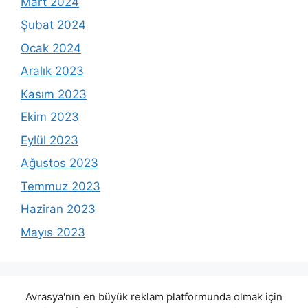
Mart 2024
Şubat 2024
Ocak 2024
Aralık 2023
Kasım 2023
Ekim 2023
Eylül 2023
Ağustos 2023
Temmuz 2023
Haziran 2023
Mayıs 2023
Avrasya'nın en büyük reklam platformunda olmak için