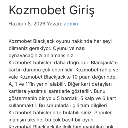
Kozmobet Giriş
Haziran 8, 2026
Yazarı:
admin
Kozmobet Blackjack oyunu hakkında her şeyi
bilmeniz gerekiyor. Oyunu ve nasıl
oynayacağınızı anlamalısınız.
Kozmobet bahisleri daha doğrudur. Blackjack’te
kartın durumu çok önemlidir. Kozmobet rahip ve
vale Kozmobet Blackjack’te 10 puan değerinde.
A, 1 ve 11’in yerini alabilir. Diğer kart detayları
kartlara yazılmış işaretlerle gösterilir. Bunu
göstermenin bir yolu 5 bardak, 5 kalp ve 6 kart
kullanmaktır. Bu sorunlarla ilgili tüm bilgileri
Kozmobet bahislerinde bulabilirsiniz. Popüler
inanışın aksine, bu çok basit bir oyun.
Kozmobet Blackjack ile ilgili tüm ayrıntıları tıpkı