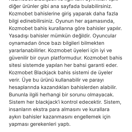
diğer ürünler gibi ana sayfada bulabilirsiniz.
Kozmobet bahislerine giriş yaparak daha fazla
bilgi edinebilirsiniz. Oyunun her aşamasında,
Kozmobet bahis kurallarına göre bahisler yapılır.
Yasadışı bahisler mümkün değildir. Oyuncular
oynamadan önce bazı bilgileri bilmekten
yararlanabilirler. Kozmobet üyeleri için iyi ve
güvenilir bir oyun platformudur. Kozmobet bahis
sitesi sistemde yapılan her bahsi garanti eder.
Kozmobet Blackjack bahis sistemi de üyeler
verir. Üye bu ürünü kullanabilir ve parayı
hesaplarında kazandıkları bahislerden alabilir.
Bununla ilgili herhangi bir sorunu olmayacak.
Sistem her blackjack’i kontrol edecektir. Sistem,
insanların ekstra para almasını ve kurallara
aykırı bahisler kazanmasını engellemek için
yapması gerekenleri yaptı.