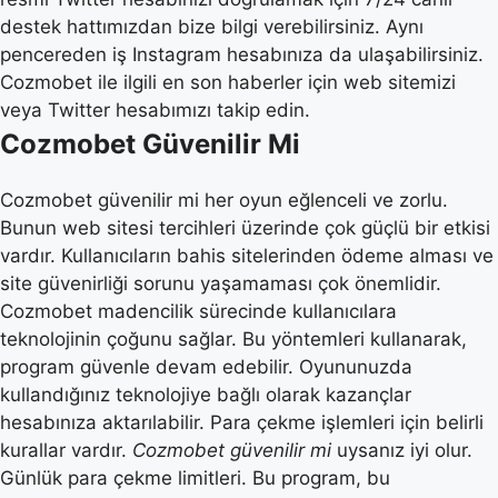
destek hattımızdan bize bilgi verebilirsiniz. Aynı
pencereden iş Instagram hesabınıza da ulaşabilirsiniz.
Cozmobet ile ilgili en son haberler için web sitemizi
veya Twitter hesabımızı takip edin.
Cozmobet Güvenilir Mi
Cozmobet güvenilir mi her oyun eğlenceli ve zorlu.
Bunun web sitesi tercihleri üzerinde çok güçlü bir etkisi
vardır. Kullanıcıların bahis sitelerinden ödeme alması ve
site güvenirliği sorunu yaşamaması çok önemlidir.
Cozmobet madencilik sürecinde kullanıcılara
teknolojinin çoğunu sağlar. Bu yöntemleri kullanarak,
program güvenle devam edebilir. Oyununuzda
kullandığınız teknolojiye bağlı olarak kazançlar
hesabınıza aktarılabilir. Para çekme işlemleri için belirli
kurallar vardır.
Cozmobet güvenilir mi
uysanız iyi olur.
Günlük para çekme limitleri. Bu program, bu