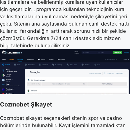
kısıtlamalara ve belirlenmiş kurallara uyan kullanıcılar
için geçerlidir. , programda kullanılan teknolojinin kural
ve kısıtlamalarına uyulmaması nedeniyle şikayetini geri
çekti. Sitenin ana sayfasında bulunan canlı destek hattı
kullanıcı farkındalığını arttırarak sorunu hızlı bir şekilde
çözmüştür. Gerekirse 7/24 canlı destek ekibimizden
bilgi talebinde bulunabilirsiniz.
Cozmobet Şikayet
Cozmobet şikayet seçenekleri sitenin spor ve casino
bölümlerinde bulunabilir. Kayıt işlemini tamamladıktan