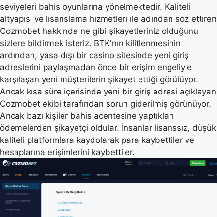
seviyeleri bahis oyunlarına yönelmektedir. Kaliteli
altyapısı ve lisanslama hizmetleri ile adından söz ettiren
Cozmobet hakkında ne gibi şikayetleriniz olduğunu
sizlere bildirmek isteriz. BTK'nın kilitlenmesinin
ardından, yasa dışı bir casino sitesinde yeni giriş
adreslerini paylaşmadan önce bir erişim engeliyle
karşılaşan yeni müşterilerin şikayet ettiği görülüyor.
Ancak kısa süre içerisinde yeni bir giriş adresi açıklayan
Cozmobet ekibi tarafından sorun giderilmiş görünüyor.
Ancak bazı kişiler bahis acentesine yaptıkları
ödemelerden şikayetçi oldular. İnsanlar lisanssız, düşük
kaliteli platformlara kaydolarak para kaybettiler ve
hesaplarına erişimlerini kaybettiler.