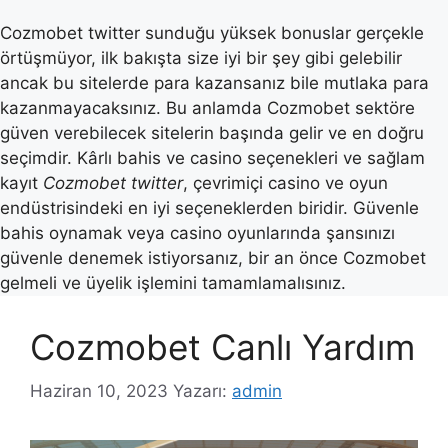
Cozmobet twitter sunduğu yüksek bonuslar gerçekle
örtüşmüyor, ilk bakışta size iyi bir şey gibi gelebilir
ancak bu sitelerde para kazansanız bile mutlaka para
kazanmayacaksınız. Bu anlamda Cozmobet sektöre
güven verebilecek sitelerin başında gelir ve en doğru
seçimdir. Kârlı bahis ve casino seçenekleri ve sağlam
kayıt
Cozmobet twitter
, çevrimiçi casino ve oyun
endüstrisindeki en iyi seçeneklerden biridir. Güvenle
bahis oynamak veya casino oyunlarında şansınızı
güvenle denemek istiyorsanız, bir an önce Cozmobet
gelmeli ve üyelik işlemini tamamlamalısınız.
Cozmobet Canlı Yardım
Haziran 10, 2023
Yazarı:
admin