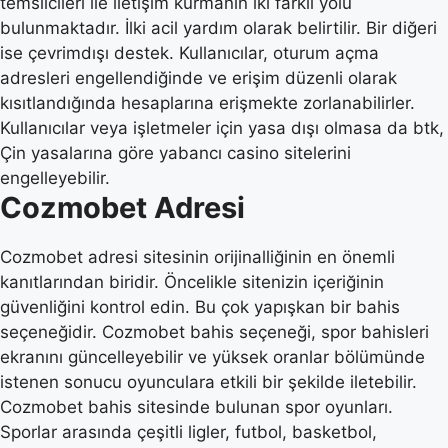
temsilcileri ile iletişim kurmanın iki farklı yolu
bulunmaktadır. İlki acil yardım olarak belirtilir. Bir diğeri
ise çevrimdışı destek. Kullanıcılar, oturum açma
adresleri engellendiğinde ve erişim düzenli olarak
kısıtlandığında hesaplarına erişmekte zorlanabilirler.
Kullanıcılar veya işletmeler için yasa dışı olmasa da btk,
Çin yasalarına göre yabancı casino sitelerini
engelleyebilir.
Cozmobet Adresi
Cozmobet adresi sitesinin orijinalliğinin en önemli
kanıtlarından biridir. Öncelikle sitenizin içeriğinin
güvenliğini kontrol edin. Bu çok yapışkan bir bahis
seçeneğidir. Cozmobet bahis seçeneği, spor bahisleri
ekranını güncelleyebilir ve yüksek oranlar bölümünde
istenen sonucu oyunculara etkili bir şekilde iletebilir.
Cozmobet bahis sitesinde bulunan spor oyunları.
Sporlar arasında çeşitli ligler, futbol, basketbol,