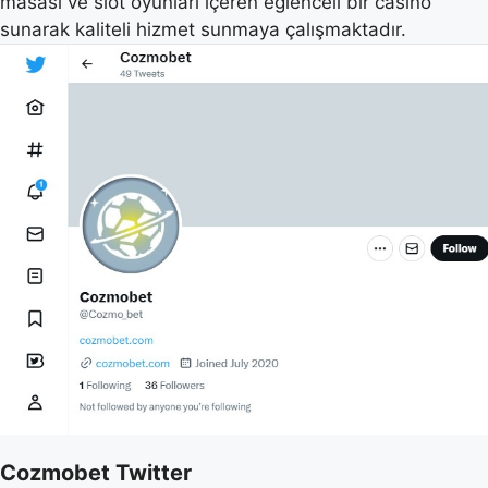
masası ve slot oyunları içeren eğlenceli bir casino
sunarak kaliteli hizmet sunmaya çalışmaktadır.
Cozmobet Twitter