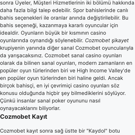
sonra Üyeler, Müşteri Hizmetlerinin iki bölümü hakkında
daha fazla bilgi talep edebilir. Spor bahislerinde canlı
bahis seçenekleri ile oranlar anında değiştirilebilir. Bu
bahis seçeneği, kazanmaya kararlı oyuncular için
idealdir. Oyunların büyük bir kısmının casino
oyunlarında oynandığı söylenebilir.
Cozmobet şikayet
krupiyenin yanında diğer sanal Cozmobet oyuncularıyla
da yarışacaksınız. Cozmobet sanal casino oyunları
olarak da bilinen sanal oyunları, modern zamanların en
popüler oyun türlerinden biri ve High Income Valley'de
en popüler oyun türlerinden biri haline geldi. Ancak
birçok bahisçi, en iyi çevrimiçi casino oyunları söz
konusu olduğunda hiçbir şey bilmediklerini söylüyor.
Çünkü insanlar sanal poker oyununu nasıl
oynayacaklarını biliyorlar.
Cozmobet Kayıt
Cozmobet kayıt sonra sağ üstte bir "Kaydol" botu