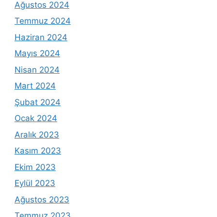
Ağustos 2024
Temmuz 2024
Haziran 2024
Mayıs 2024
Nisan 2024
Mart 2024
Şubat 2024
Ocak 2024
Aralık 2023
Kasım 2023
Ekim 2023
Eylül 2023
Ağustos 2023
Temmuz 2023