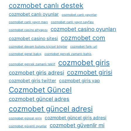
cozmobet canlı destek
cozmobet canlı oyunlar
cozmobet canlı yayınlar
cozmobet canlı yayın maçı
cozmobet canlı yayın sayfası
cozmobet casino oyunları
cozmobet casino altyapısı
cozmobet com
cozmobet casino sitesi
cozmobet devam butonu kişisel bilgiler
cozmobet farkı url
cozmobet genel bakış
cozmobet gerçek zamanlı bahis
cozmobet giris
cozmobet gerçek zamanlı teklif
cozmobet girisi
cozmobet giris adresi
cozmobet giris twitter
cozmobet giris yap
Cozmobet Güncel
cozmobet güncel adres
cozmobet güncel adresi
cozmobet güncel giriş adresi
cozmobet güncel giriş
cozmobet güvenlir mi
cozmobet güvenli oyunlar