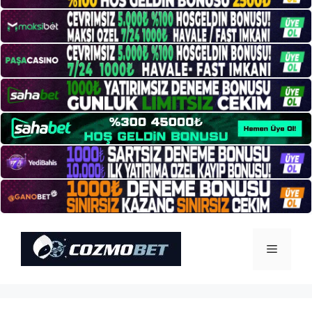
İçeriğe
atla
Menü