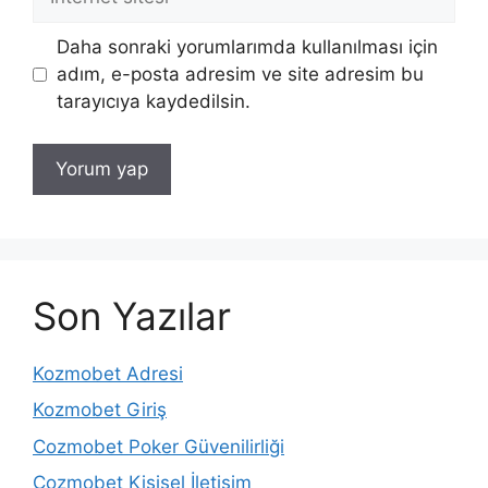
sitesi
Daha sonraki yorumlarımda kullanılması için
adım, e-posta adresim ve site adresim bu
tarayıcıya kaydedilsin.
Son Yazılar
Kozmobet Adresi
Kozmobet Giriş
Cozmobet Poker Güvenilirliği
Cozmobet Kişisel İletişim