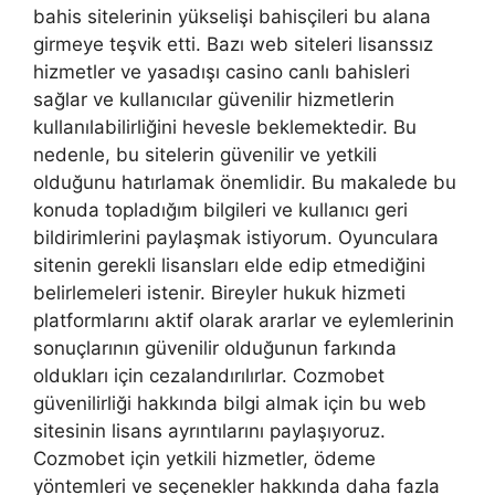
bahis sitelerinin yükselişi bahisçileri bu alana
girmeye teşvik etti. Bazı web siteleri lisanssız
hizmetler ve yasadışı casino canlı bahisleri
sağlar ve kullanıcılar güvenilir hizmetlerin
kullanılabilirliğini hevesle beklemektedir. Bu
nedenle, bu sitelerin güvenilir ve yetkili
olduğunu hatırlamak önemlidir. Bu makalede bu
konuda topladığım bilgileri ve kullanıcı geri
bildirimlerini paylaşmak istiyorum. Oyunculara
sitenin gerekli lisansları elde edip etmediğini
belirlemeleri istenir. Bireyler hukuk hizmeti
platformlarını aktif olarak ararlar ve eylemlerinin
sonuçlarının güvenilir olduğunun farkında
oldukları için cezalandırılırlar. Cozmobet
güvenilirliği hakkında bilgi almak için bu web
sitesinin lisans ayrıntılarını paylaşıyoruz.
Cozmobet için yetkili hizmetler, ödeme
yöntemleri ve seçenekler hakkında daha fazla