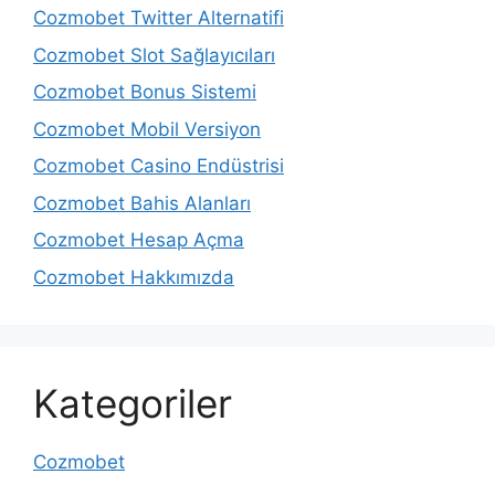
Cozmobet Twitter Alternatifi
Cozmobet Slot Sağlayıcıları
Cozmobet Bonus Sistemi
Cozmobet Mobil Versiyon
Cozmobet Casino Endüstrisi
Cozmobet Bahis Alanları
Cozmobet Hesap Açma
Cozmobet Hakkımızda
Kategoriler
Cozmobet