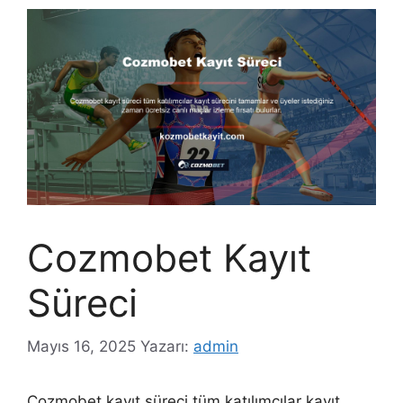
Cozmobet Kayıt
Süreci
Mayıs 16, 2025
Yazarı:
admin
Cozmobet kayıt süreci tüm katılımcılar kayıt