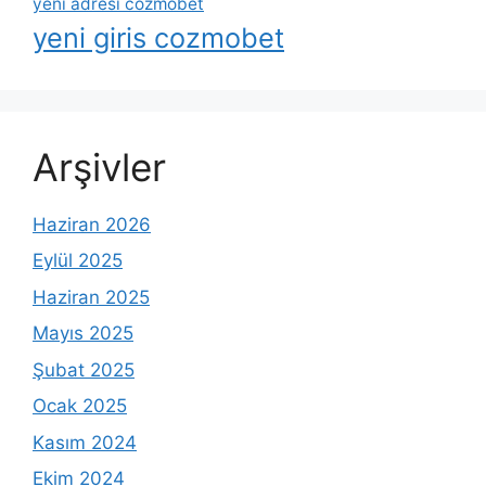
yeni adresi cozmobet
yeni giris cozmobet
Arşivler
Haziran 2026
Eylül 2025
Haziran 2025
Mayıs 2025
Şubat 2025
Ocak 2025
Kasım 2024
Ekim 2024