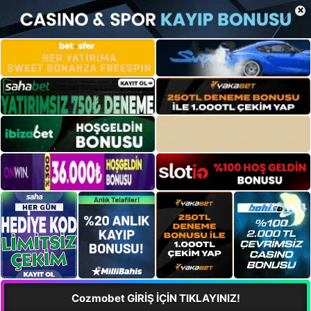
×
Cozmobet GİRİŞ İÇİN TIKLAYINIZ!