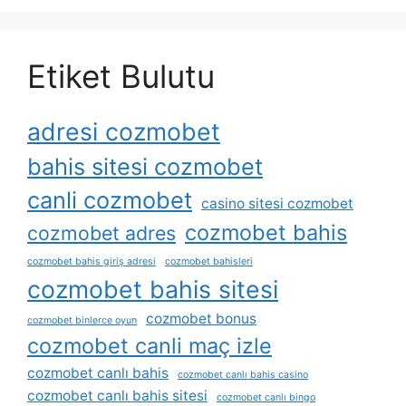
Etiket Bulutu
adresi cozmobet
bahis sitesi cozmobet
canli cozmobet
casino sitesi cozmobet
cozmobet bahis
cozmobet adres
cozmobet bahis giriş adresi
cozmobet bahisleri
cozmobet bahis sitesi
cozmobet bonus
cozmobet binlerce oyun
cozmobet canli maç izle
cozmobet canlı bahis
cozmobet canlı bahis casino
cozmobet canlı bahis sitesi
cozmobet canlı bingo