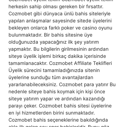
herkesin sahip olması gereken bir fırsattır.
Cozmobet gibi dünyaca ünlü bahis siteleriyle
yapılan anlaşmalar sayesinde sitede üyelerini
bekleyen onlarca farklı poker ve casino oyunu
bulunmaktadır. Bir bahis sitesine üye
olduğunuzda yapacağınız ilk şey yatırım
yapmaktır. Bu bilgilerin girilmesinin ardından
siteye üyelik işlemi birkaç dakika içerisinde
tamamlanacaktır. Cozmobet Affiliate Teklifleri
Üyelik sürecini tamamladığınızda sitenin
üyelerine sunduğu tüm avantajlardan
yararlanabileceksiniz. Cozmobet para yatırır Bu
nedenle siteye bahis koymak için kişi önce
siteye yatırım yapar ve ardından kazandığı
parayı çeker. Cozmobet bahis sitesi üyelerine
en iyi hizmetlerden birini sunmaktadır.
Cozmobet bahis seçeneklerine bakıldığında