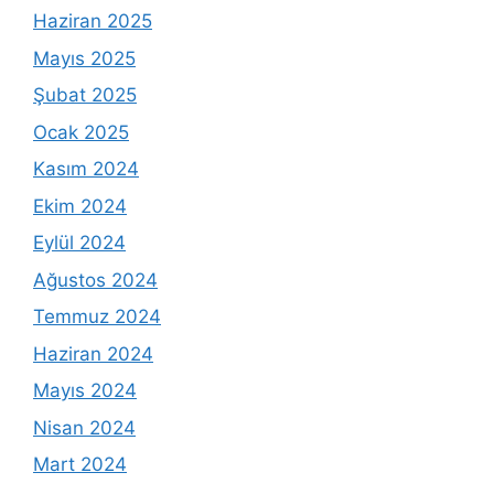
Haziran 2025
Mayıs 2025
Şubat 2025
Ocak 2025
Kasım 2024
Ekim 2024
Eylül 2024
Ağustos 2024
Temmuz 2024
Haziran 2024
Mayıs 2024
Nisan 2024
Mart 2024