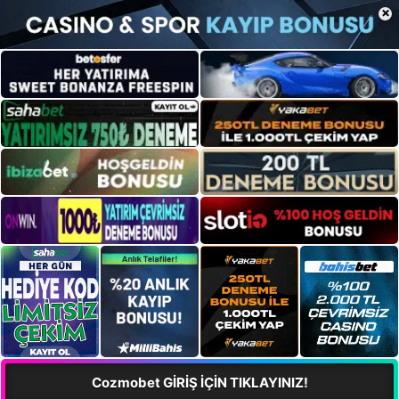
×
Cozmobet GİRİŞ İÇİN TIKLAYINIZ!