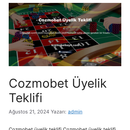
Cozmobet Üyelik
Teklifi
Ağustos 21, 2024
Yazarı:
admin
Cozmobet üyelik teklifi Cozmobet üyelik teklifi