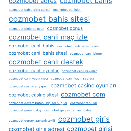
cozmobet bahis
cozmobet adres
cozmobet bahis giriş adresi
cozmobet bahisleri
cozmobet bahis sitesi
cozmobet bonus
cozmobet binlerce oyun
cozmobet canli maç izle
cozmobet canlı bahis
cozmobet canlı bahis casino
cozmobet canlı bahis sitesi
cozmobet canlı bingo
cozmobet canlı destek
cozmobet canlı oyunlar
cozmobet canlı yayınlar
cozmobet canlı yayın maçı
cozmobet canlı yayın sayfası
cozmobet casino oyunları
cozmobet casino altyapısı
cozmobet com
cozmobet casino sitesi
cozmobet devam butonu kişisel bilgiler
cozmobet farkı url
cozmobet genel bakış
cozmobet gerçek zamanlı bahis
cozmobet giris
cozmobet gerçek zamanlı teklif
cozmobet girisi
cozmobet giris adresi