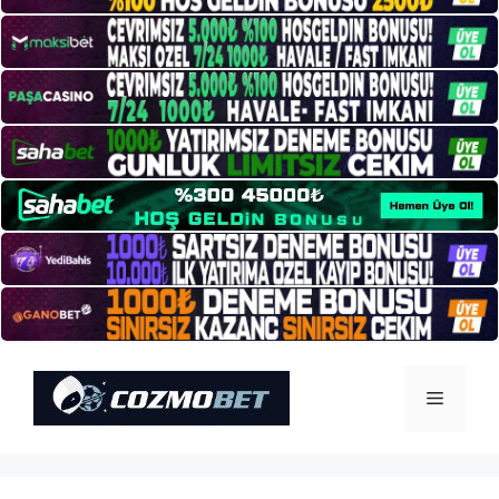
İçeriğe
atla
Menü