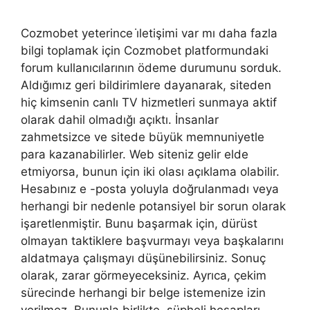
Cozmobet yeterince i̇letişimi var mı daha fazla
bilgi toplamak için Cozmobet platformundaki
forum kullanıcılarının ödeme durumunu sorduk.
Aldığımız geri bildirimlere dayanarak, siteden
hiç kimsenin canlı TV hizmetleri sunmaya aktif
olarak dahil olmadığı açıktı. İnsanlar
zahmetsizce ve sitede büyük memnuniyetle
para kazanabilirler. Web siteniz gelir elde
etmiyorsa, bunun için iki olası açıklama olabilir.
Hesabınız e -posta yoluyla doğrulanmadı veya
herhangi bir nedenle potansiyel bir sorun olarak
işaretlenmiştir. Bunu başarmak için, dürüst
olmayan taktiklere başvurmayı veya başkalarını
aldatmaya çalışmayı düşünebilirsiniz. Sonuç
olarak, zarar görmeyeceksiniz. Ayrıca, çekim
sürecinde herhangi bir belge istemenize izin