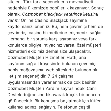
siteleri, Türk tarzı seçeneklerin mevcudiyeti
nedeniyle ülkemizde popülerlik kazanıyor. Sonuç
olarak,
Cozmobet blackjack yeterince i̇letişimi
var mı
Online Casino Blackjack sayımına
kaydolmanızı öneririz. Bu, hem çevrimiçi hem de
çevrimdışı casino hizmetlerine erişmenizi sağlar.
Herhangi bir sorunla karşılaşırsanız veya farklı
konularda bilgiye ihtiyacınız varsa, özel müşteri
hizmetleri ekibimiz derhal size ulaşacaktır.
Cozmobet Müşteri Hizmetleri Hattı, ana
sayfanın sağ alt köşesinde bulunan çevrimiçi
bahis mağazasının web sitesinde bulunan bir
iletişim seçeneğidir. 7-24 çalışma
uygulamasından yararlanmak da çok basittir.
Cozmobet Müşteri Yardım sayfasındaki Canlı
Destek düğmesine tıklayarak küçük bir pencere
görünecektir. Bir konuşma başlatmak için lütfen
kullanıcı adınızı sağlayın. Telefonun çeşitli