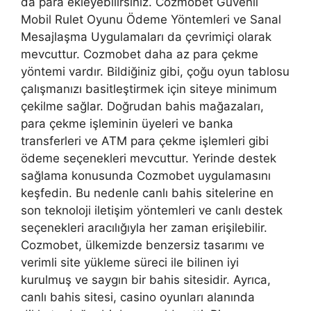
da para ekleyebilirsiniz. Cozmobet Güvenli
Mobil Rulet Oyunu Ödeme Yöntemleri ve Sanal
Mesajlaşma Uygulamaları da çevrimiçi olarak
mevcuttur. Cozmobet daha az para çekme
yöntemi vardır. Bildiğiniz gibi, çoğu oyun tablosu
çalışmanızı basitleştirmek için siteye minimum
çekilme sağlar. Doğrudan bahis mağazaları,
para çekme işleminin üyeleri ve banka
transferleri ve ATM para çekme işlemleri gibi
ödeme seçenekleri mevcuttur. Yerinde destek
sağlama konusunda Cozmobet uygulamasını
keşfedin. Bu nedenle canlı bahis sitelerine en
son teknoloji iletişim yöntemleri ve canlı destek
seçenekleri aracılığıyla her zaman erişilebilir.
Cozmobet, ülkemizde benzersiz tasarımı ve
verimli site yükleme süreci ile bilinen iyi
kurulmuş ve saygın bir bahis sitesidir. Ayrıca,
canlı bahis sitesi, casino oyunları alanında