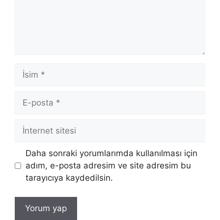
İsim
E-
posta
İnternet
sitesi
Daha sonraki yorumlarımda kullanılması için
adım, e-posta adresim ve site adresim bu
tarayıcıya kaydedilsin.