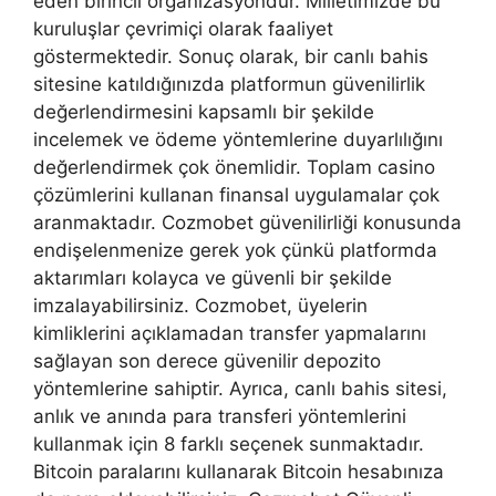
eden birincil organizasyondur. Milletimizde bu
kuruluşlar çevrimiçi olarak faaliyet
göstermektedir. Sonuç olarak, bir canlı bahis
sitesine katıldığınızda platformun güvenilirlik
değerlendirmesini kapsamlı bir şekilde
incelemek ve ödeme yöntemlerine duyarlılığını
değerlendirmek çok önemlidir. Toplam casino
çözümlerini kullanan finansal uygulamalar çok
aranmaktadır. Cozmobet güvenilirliği konusunda
endişelenmenize gerek yok çünkü platformda
aktarımları kolayca ve güvenli bir şekilde
imzalayabilirsiniz. Cozmobet, üyelerin
kimliklerini açıklamadan transfer yapmalarını
sağlayan son derece güvenilir depozito
yöntemlerine sahiptir. Ayrıca, canlı bahis sitesi,
anlık ve anında para transferi yöntemlerini
kullanmak için 8 farklı seçenek sunmaktadır.
Bitcoin paralarını kullanarak Bitcoin hesabınıza