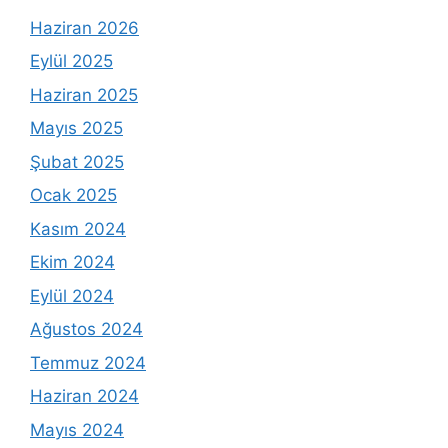
Haziran 2026
Eylül 2025
Haziran 2025
Mayıs 2025
Şubat 2025
Ocak 2025
Kasım 2024
Ekim 2024
Eylül 2024
Ağustos 2024
Temmuz 2024
Haziran 2024
Mayıs 2024