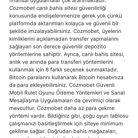
finansal uygulamalar çok aranmaktadır.
Cozmobet canlı bahis sitesi
güvenilirliği
konusunda endişelenmenize gerek yok çünkü
platformda aktarımları kolayca ve güvenli bir
şekilde imzalayabilirsiniz. Cozmobet, üyelerin
kimliklerini açıklamadan transfer yapmalarını
sağlayan son derece güvenilir depozito
yöntemlerine sahiptir. Ayrıca, canlı bahis sitesi,
anlık ve anında para transferi yöntemlerini
kullanmak için 8 farklı seçenek sunmaktadır.
Bitcoin paralarını kullanarak Bitcoin hesabınıza
da para ekleyebilirsiniz. Cozmobet Güvenli
Mobil Rulet Oyunu Ödeme Yöntemleri ve Sanal
Mesajlaşma Uygulamaları da çevrimiçi olarak
mevcuttur. Cozmobet daha az para çekme
yöntemi vardır. Bildiğiniz gibi, çoğu oyun tablosu
çalışmanızı basitleştirmek için siteye minimum
çekilme sağlar. Doğrudan bahis mağazaları,