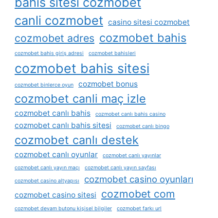
bahis sitesi cozmobet
canli cozmobet
casino sitesi cozmobet
cozmobet bahis
cozmobet adres
cozmobet bahis giriş adresi
cozmobet bahisleri
cozmobet bahis sitesi
cozmobet bonus
cozmobet binlerce oyun
cozmobet canli maç izle
cozmobet canlı bahis
cozmobet canlı bahis casino
cozmobet canlı bahis sitesi
cozmobet canlı bingo
cozmobet canlı destek
cozmobet canlı oyunlar
cozmobet canlı yayınlar
cozmobet canlı yayın maçı
cozmobet canlı yayın sayfası
cozmobet casino oyunları
cozmobet casino altyapısı
cozmobet com
cozmobet casino sitesi
cozmobet devam butonu kişisel bilgiler
cozmobet farkı url