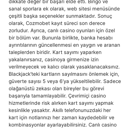
dikkate değer bir başarı elde etti. Bingo ve
sanal sporlara ek olarak, web sitesi menüsünde
çeşitli başka seçenekler sunmaktadır. Sonuç
olarak, Cozmobet kayıt süreci son derece
zorludur. Ayrıca, canlı casino oyunları için özel
bir bölüm var. Bununla birlikte, banka hesabı
ayrıntılarının güncellenmesi en yaygın ve aranan
taleplerden biridir. Kart sayımı yaparken
yakalanırsanız, casinoya girmenize izin
verilmeyecek ve kalıcı olarak yasaklanacaksınız.
Blackjack’teki kartların sayılmasını önlemek için,
güverte sayısı 5 veya 6’ya yükseltilebilir. Sadece
olağanüstü zekası olan bireyler bu görevi
başarıyla tamamlayabilir. Çevrimiçi casino
hizmetlerinde risk alırken kart sayımı yapmak
kesinlikle yasaktır. Akıllı telefonunuzdaki her
kart için notlarınızı her zaman kaydedebilir ve
kombinasyonlar ayarlayabilirsiniz. Canlı casino