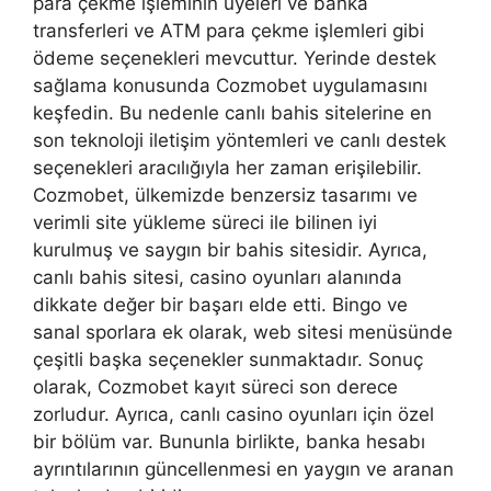
para çekme işleminin üyeleri ve banka
transferleri ve ATM para çekme işlemleri gibi
ödeme seçenekleri mevcuttur. Yerinde destek
sağlama konusunda Cozmobet uygulamasını
keşfedin. Bu nedenle canlı bahis sitelerine en
son teknoloji iletişim yöntemleri ve canlı destek
seçenekleri aracılığıyla her zaman erişilebilir.
Cozmobet, ülkemizde benzersiz tasarımı ve
verimli site yükleme süreci ile bilinen iyi
kurulmuş ve saygın bir bahis sitesidir. Ayrıca,
canlı bahis sitesi, casino oyunları alanında
dikkate değer bir başarı elde etti. Bingo ve
sanal sporlara ek olarak, web sitesi menüsünde
çeşitli başka seçenekler sunmaktadır. Sonuç
olarak, Cozmobet kayıt süreci son derece
zorludur. Ayrıca, canlı casino oyunları için özel
bir bölüm var. Bununla birlikte, banka hesabı
ayrıntılarının güncellenmesi en yaygın ve aranan