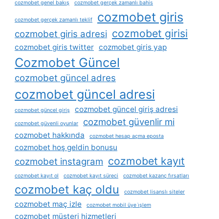
cozmobet genel bakış
cozmobet gerçek zamanlı bahis
cozmobet giris
cozmobet gerçek zamanlı teklif
cozmobet girisi
cozmobet giris adresi
cozmobet giris twitter
cozmobet giris yap
Cozmobet Güncel
cozmobet güncel adres
cozmobet güncel adresi
cozmobet güncel giriş adresi
cozmobet güncel giriş
cozmobet güvenlir mi
cozmobet güvenli oyunlar
cozmobet hakkında
cozmobet hesap açma eposta
cozmobet hoş geldin bonusu
cozmobet kayıt
cozmobet instagram
cozmobet kayıt ol
cozmobet kayıt süreci
cozmobet kazanç fırsatları
cozmobet kaç oldu
cozmobet lisanslı siteler
cozmobet maç izle
cozmobet mobil üye i̇şlem
cozmobet müşteri hizmetleri