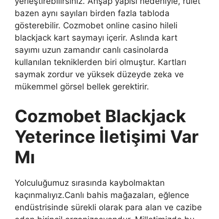
yerleştirebilirsiniz. Ahşap yapısı nedeniyle, rulet
bazen aynı sayıları birden fazla tabloda
gösterebilir. Cozmobet online casino hileli
blackjack kart saymayı içerir. Aslında kart
sayımı uzun zamandır canlı casinolarda
kullanılan tekniklerden biri olmuştur. Kartları
saymak zordur ve yüksek düzeyde zeka ve
mükemmel görsel bellek gerektirir.
Cozmobet Blackjack
Yeterince İletişimi Var
Mı
Yolculuğumuz sırasında kaybolmaktan
kaçınmalıyız.Canlı bahis mağazaları, eğlence
endüstrisinde sürekli olarak para alan ve cazibe