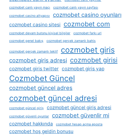
cozmobet canlı yayın maçı
cozmobet canlı yayın sayfası
cozmobet casino oyunları
cozmobet casino altyapısı
cozmobet com
cozmobet casino sitesi
cozmobet devam butonu kişisel bilgiler
cozmobet farkı url
cozmobet genel bakış
cozmobet gerçek zamanlı bahis
cozmobet giris
cozmobet gerçek zamanlı teklif
cozmobet girisi
cozmobet giris adresi
cozmobet giris twitter
cozmobet giris yap
Cozmobet Güncel
cozmobet güncel adres
cozmobet güncel adresi
cozmobet güncel giriş adresi
cozmobet güncel giriş
cozmobet güvenlir mi
cozmobet güvenli oyunlar
cozmobet hakkında
cozmobet hesap açma eposta
cozmobet hoş geldin bonusu