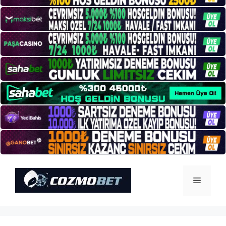
İçeriğe
atla
Menü