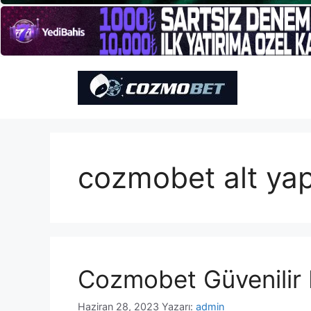
İçeriğe
atla
cozmobet alt yapı
Cozmobet Güvenilir 
Haziran 28, 2023
Yazarı:
admin