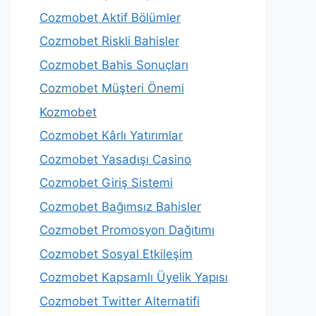
Cozmobet Aktif Bölümler
Cozmobet Riskli Bahisler
Cozmobet Bahis Sonuçları
Cozmobet Müşteri Önemi
Kozmobet
Cozmobet Kârlı Yatırımlar
Cozmobet Yasadışı Casino
Cozmobet Giriş Sistemi
Cozmobet Bağımsız Bahisler
Cozmobet Promosyon Dağıtımı
Cozmobet Sosyal Etkileşim
Cozmobet Kapsamlı Üyelik Yapısı
Cozmobet Twitter Alternatifi