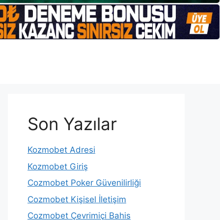
Son Yazılar
Kozmobet Adresi
Kozmobet Giriş
Cozmobet Poker Güvenilirliği
Cozmobet Kişisel İletişim
Cozmobet Çevrimiçi Bahis