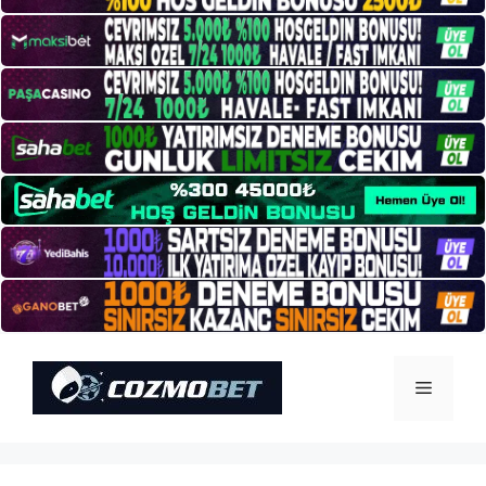
İçeriğe
atla
Menü