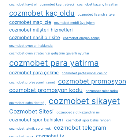
cozmobet kayıt ol
cozmobet kayıt süreci
cozmobet kazanç fırsatları
cozmobet kaç oldu
cozmobet lisanslı siteler
cozmobet maç izle
cozmobet mobil üye i̇şlem
cozmobet müşteri hizmetleri
cozmobet nasil bir site
cozmobet olağan sonuç
cozmobet oyunları hakkında
cozmobet oyun stratejinizi geliştirin güvenli oyunlar
cozmobet para yatirma
cozmobet para çekme
cozmobet profesyonel casino
cozmobet promosyon
cozmobet profesyonel hizmet
cozmobet promosyon kodu
cozmobet rulet tutku
cozmobet sikayet
cozmobet saha desteği
Cozmobet Sitesi
cozmobet slot kazandırır mı
cozmobet spor bahisleri
cozmobet spor bahis rehberi
cozmobet telegram
cozmobet teknik sorun yok
cozmobet tv
cozmobet tema