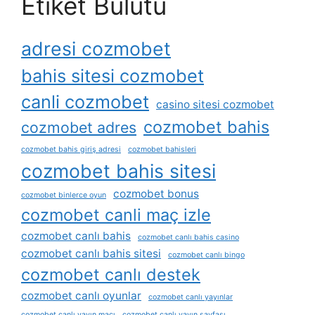
Etiket Bulutu
adresi cozmobet
bahis sitesi cozmobet
canli cozmobet
casino sitesi cozmobet
cozmobet bahis
cozmobet adres
cozmobet bahis giriş adresi
cozmobet bahisleri
cozmobet bahis sitesi
cozmobet bonus
cozmobet binlerce oyun
cozmobet canli maç izle
cozmobet canlı bahis
cozmobet canlı bahis casino
cozmobet canlı bahis sitesi
cozmobet canlı bingo
cozmobet canlı destek
cozmobet canlı oyunlar
cozmobet canlı yayınlar
cozmobet canlı yayın maçı
cozmobet canlı yayın sayfası