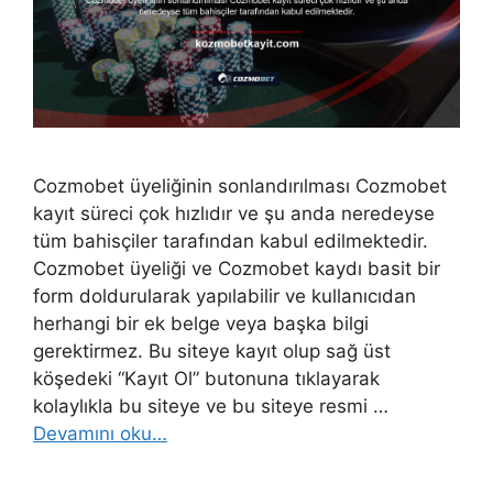
Cozmobet üyeliğinin sonlandırılması Cozmobet
kayıt süreci çok hızlıdır ve şu anda neredeyse
tüm bahisçiler tarafından kabul edilmektedir.
Cozmobet üyeliği ve Cozmobet kaydı basit bir
form doldurularak yapılabilir ve kullanıcıdan
herhangi bir ek belge veya başka bilgi
gerektirmez. Bu siteye kayıt olup sağ üst
köşedeki “Kayıt Ol” butonuna tıklayarak
kolaylıkla bu siteye ve bu siteye resmi …
Devamını oku…