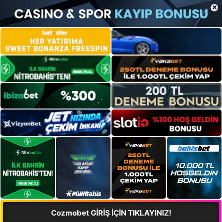
×
Cozmobet GİRİŞ İÇİN TIKLAYINIZ!