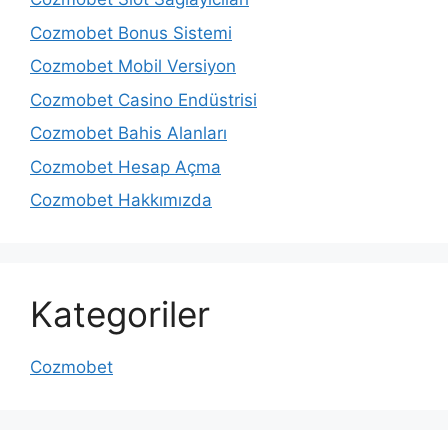
Cozmobet Bonus Sistemi
Cozmobet Mobil Versiyon
Cozmobet Casino Endüstrisi
Cozmobet Bahis Alanları
Cozmobet Hesap Açma
Cozmobet Hakkımızda
Kategoriler
Cozmobet