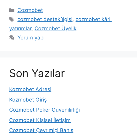
Kategoriler
Cozmobet
Etiketler
cozmobet destek i̇lgisi
,
cozmobet kârlı
yatırımlar
,
Cozmobet Üyelik
Yorum yap
Son Yazılar
Kozmobet Adresi
Kozmobet Giriş
Cozmobet Poker Güvenilirliği
Cozmobet Kişisel İletişim
Cozmobet Çevrimiçi Bahis