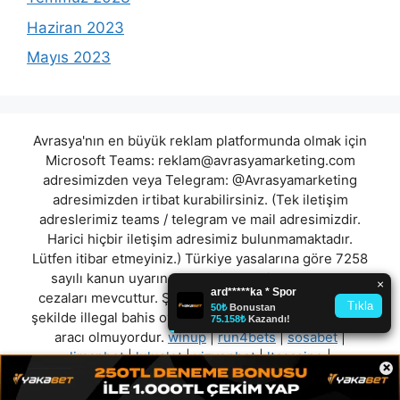
Haziran 2023
Mayıs 2023
Avrasya'nın en büyük reklam platformunda olmak için
Microsoft Teams:
reklam@avrasyamarketing.com
adresimizden veya Telegram: @Avrasyamarketing
adresimizden irtibat kurabilirsiniz. (Tek iletişim
adreslerimiz teams / telegram ve mail adresimizdir.
Harici hiçbir iletişim adresimiz bulunmamaktadır.
Lütfen itibar etmeyiniz.) Türkiye yasalarına göre 7258
sayılı kanun uyarınca yasa dışı bahis oynamanın
cezaları mevcuttur. Şu an bulunduğunuz site hiç bir
şekilde illegal bahis oyunları oynatmıyor ve oynamaya
aracı olmuyordur.
winup
|
run4bets
|
sosabet
|
limanbet
|
luluslot
|
vizyonbet
|
ltccasino
|
×
betscosmos
"