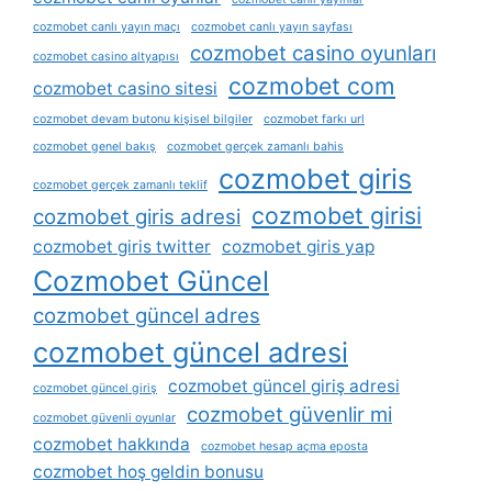
cozmobet canlı yayın maçı
cozmobet canlı yayın sayfası
cozmobet casino oyunları
cozmobet casino altyapısı
cozmobet com
cozmobet casino sitesi
cozmobet devam butonu kişisel bilgiler
cozmobet farkı url
cozmobet genel bakış
cozmobet gerçek zamanlı bahis
cozmobet giris
cozmobet gerçek zamanlı teklif
cozmobet girisi
cozmobet giris adresi
cozmobet giris twitter
cozmobet giris yap
Cozmobet Güncel
cozmobet güncel adres
cozmobet güncel adresi
cozmobet güncel giriş adresi
cozmobet güncel giriş
cozmobet güvenlir mi
cozmobet güvenli oyunlar
cozmobet hakkında
cozmobet hesap açma eposta
cozmobet hoş geldin bonusu