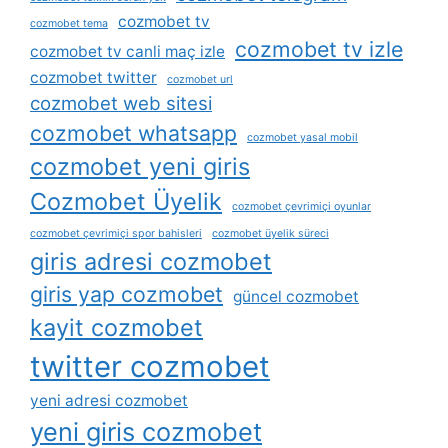
cozmobet tv
cozmobet tema
cozmobet tv izle
cozmobet tv canli maç izle
cozmobet twitter
cozmobet url
cozmobet web sitesi
cozmobet whatsapp
cozmobet yasal mobil
cozmobet yeni giris
Cozmobet Üyelik
cozmobet çevrimiçi oyunlar
cozmobet çevrimiçi spor bahisleri
cozmobet üyelik süreci
giris adresi cozmobet
giris yap cozmobet
güncel cozmobet
kayit cozmobet
twitter cozmobet
yeni adresi cozmobet
yeni giris cozmobet