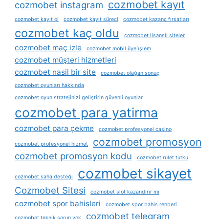
cozmobet kayıt
cozmobet instagram
cozmobet kayıt ol
cozmobet kayıt süreci
cozmobet kazanç fırsatları
cozmobet kaç oldu
cozmobet lisanslı siteler
cozmobet maç izle
cozmobet mobil üye i̇şlem
cozmobet müşteri hizmetleri
cozmobet nasil bir site
cozmobet olağan sonuç
cozmobet oyunları hakkında
cozmobet oyun stratejinizi geliştirin güvenli oyunlar
cozmobet para yatirma
cozmobet para çekme
cozmobet profesyonel casino
cozmobet promosyon
cozmobet profesyonel hizmet
cozmobet promosyon kodu
cozmobet rulet tutku
cozmobet sikayet
cozmobet saha desteği
Cozmobet Sitesi
cozmobet slot kazandırır mı
cozmobet spor bahisleri
cozmobet spor bahis rehberi
cozmobet telegram
cozmobet teknik sorun yok