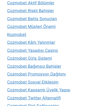
Cozmobet Aktif Bölümler
Cozmobet Riskli Bahisler
Cozmobet Bahis Sonuçları
Cozmobet Müşteri Önemi
Kozmobet
Cozmobet Kârlı Yatırımlar
Cozmobet Yasadışı Casino
Cozmobet Giriş Sistemi
Cozmobet Bağımsız Bahisler
Cozmobet Promosyon Dağıtımı
Cozmobet Sosyal Etkileşim
Cozmobet Kapsamlı Üyelik Yapısı
Cozmobet Twitter Alternatifi
Cozmobet Slot Sağlayıcıları