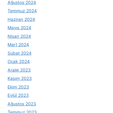
Ağustos 2024
Temmuz 2024
Haziran 2024
Mayıs 2024
Nisan 2024
Mart 2024
Şubat 2024
Ocak 2024
Aralık 2023
Kasım 2023
Ekim 2023
Eylül 2023
Ağustos 2023
Temmuz 2023