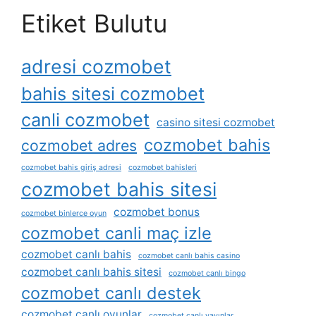
Etiket Bulutu
adresi cozmobet
bahis sitesi cozmobet
canli cozmobet
casino sitesi cozmobet
cozmobet bahis
cozmobet adres
cozmobet bahis giriş adresi
cozmobet bahisleri
cozmobet bahis sitesi
cozmobet bonus
cozmobet binlerce oyun
cozmobet canli maç izle
cozmobet canlı bahis
cozmobet canlı bahis casino
cozmobet canlı bahis sitesi
cozmobet canlı bingo
cozmobet canlı destek
cozmobet canlı oyunlar
cozmobet canlı yayınlar