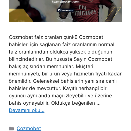
Cozmobet faiz oranları çünkü Cozmobet
bahisleri için sağlanan faiz oranlarının normal
faiz oranlarından oldukça yüksek olduğunun
bilincindedirler. Bu hususta Sayın Cozmobet
bakış açısından memnunlar. Müşteri
memnuniyeti, bir ürün veya hizmetin fiyatı kadar
önemlidir. Geleneksel bahislerin yanı sıra canlı
bahisler de mevcuttur. Kayıtlı herhangi bir
oyuncu aynı anda maçı izleyebilir ve üzerine
bahis oynayabilir. Oldukça beğenilen …
Devamını oku…
Kategoriler
Cozmobet