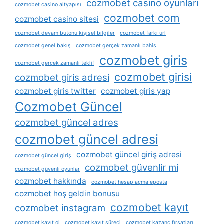
cozmobet casino oyunları
cozmobet casino altyapısı
cozmobet com
cozmobet casino sitesi
cozmobet devam butonu kişisel bilgiler
cozmobet farkı url
cozmobet genel bakış
cozmobet gerçek zamanlı bahis
cozmobet giris
cozmobet gerçek zamanlı teklif
cozmobet girisi
cozmobet giris adresi
cozmobet giris twitter
cozmobet giris yap
Cozmobet Güncel
cozmobet güncel adres
cozmobet güncel adresi
cozmobet güncel giriş adresi
cozmobet güncel giriş
cozmobet güvenlir mi
cozmobet güvenli oyunlar
cozmobet hakkında
cozmobet hesap açma eposta
cozmobet hoş geldin bonusu
cozmobet kayıt
cozmobet instagram
cozmobet kayıt ol
cozmobet kayıt süreci
cozmobet kazanç fırsatları