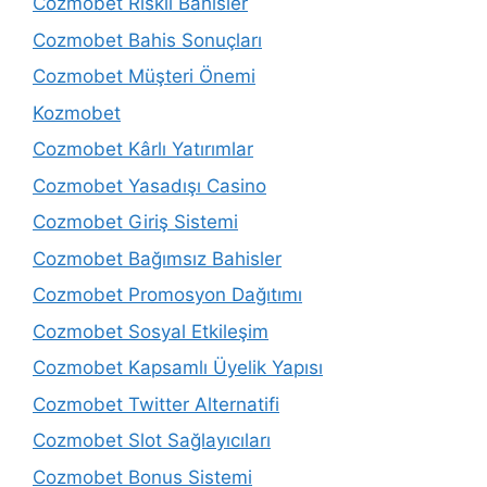
Cozmobet Riskli Bahisler
Cozmobet Bahis Sonuçları
Cozmobet Müşteri Önemi
Kozmobet
Cozmobet Kârlı Yatırımlar
Cozmobet Yasadışı Casino
Cozmobet Giriş Sistemi
Cozmobet Bağımsız Bahisler
Cozmobet Promosyon Dağıtımı
Cozmobet Sosyal Etkileşim
Cozmobet Kapsamlı Üyelik Yapısı
Cozmobet Twitter Alternatifi
Cozmobet Slot Sağlayıcıları
Cozmobet Bonus Sistemi