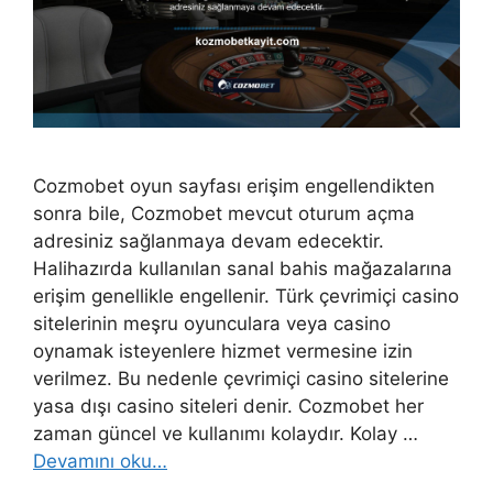
Cozmobet oyun sayfası erişim engellendikten
sonra bile, Cozmobet mevcut oturum açma
adresiniz sağlanmaya devam edecektir.
Halihazırda kullanılan sanal bahis mağazalarına
erişim genellikle engellenir. Türk çevrimiçi casino
sitelerinin meşru oyunculara veya casino
oynamak isteyenlere hizmet vermesine izin
verilmez. Bu nedenle çevrimiçi casino sitelerine
yasa dışı casino siteleri denir. Cozmobet her
zaman güncel ve kullanımı kolaydır. Kolay …
Devamını oku…