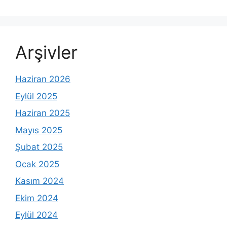
Arşivler
Haziran 2026
Eylül 2025
Haziran 2025
Mayıs 2025
Şubat 2025
Ocak 2025
Kasım 2024
Ekim 2024
Eylül 2024