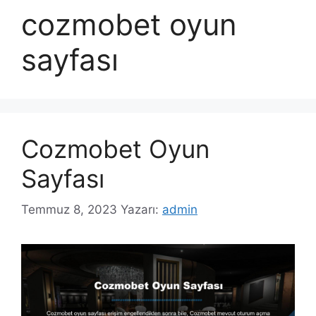
cozmobet oyun
sayfası
Cozmobet Oyun
Sayfası
Temmuz 8, 2023
Yazarı:
admin