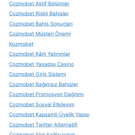
Cozmobet Aktif Bölümler
Cozmobet Riskli Bahisler
Cozmobet Bahis Sonuçları
Cozmobet Müşteri Önemi
Kozmobet
Cozmobet Kârlı Yatırımlar
Cozmobet Yasadışı Casino
Cozmobet Giriş Sistemi
Cozmobet Bağımsız Bahisler
Cozmobet Promosyon Dağıtımı
Cozmobet Sosyal Etkileşim
Cozmobet Kapsamlı Üyelik Yapısı
Cozmobet Twitter Alternatifi
Cozmobet Slot Sağlayıcıları