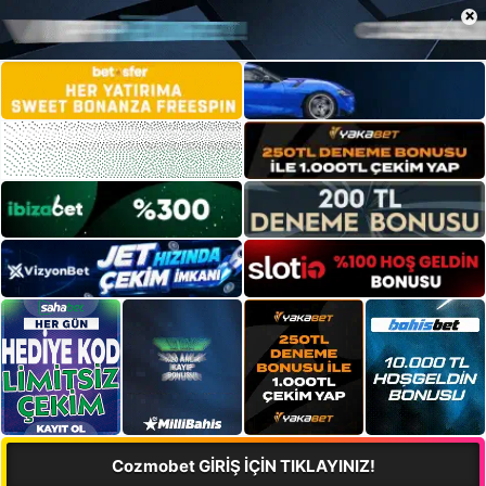
×
Cozmobet GİRİŞ İÇİN TIKLAYINIZ!