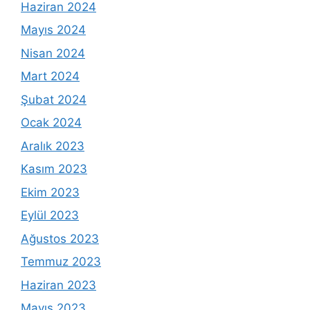
Haziran 2024
Mayıs 2024
Nisan 2024
Mart 2024
Şubat 2024
Ocak 2024
Aralık 2023
Kasım 2023
Ekim 2023
Eylül 2023
Ağustos 2023
Temmuz 2023
Haziran 2023
Mayıs 2023