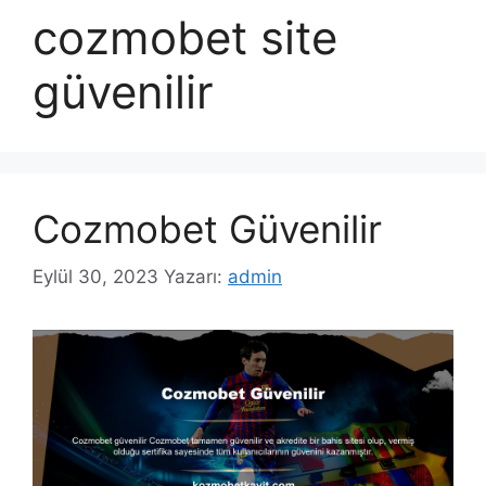
cozmobet site
güvenilir
Cozmobet Güvenilir
Eylül 30, 2023
Yazarı:
admin