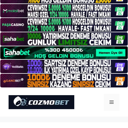
İçeriğe
atla
Menü