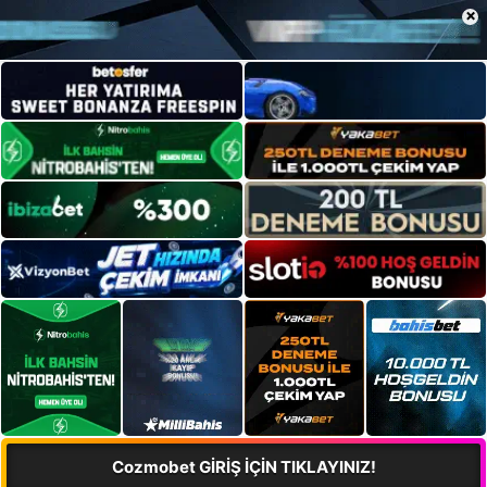
×
Cozmobet GİRİŞ İÇİN TIKLAYINIZ!