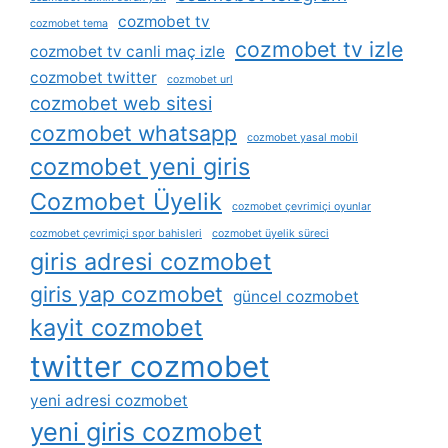
cozmobet tv
cozmobet tema
cozmobet tv izle
cozmobet tv canli maç izle
cozmobet twitter
cozmobet url
cozmobet web sitesi
cozmobet whatsapp
cozmobet yasal mobil
cozmobet yeni giris
Cozmobet Üyelik
cozmobet çevrimiçi oyunlar
cozmobet çevrimiçi spor bahisleri
cozmobet üyelik süreci
giris adresi cozmobet
giris yap cozmobet
güncel cozmobet
kayit cozmobet
twitter cozmobet
yeni adresi cozmobet
yeni giris cozmobet