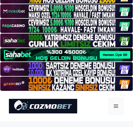
İçeriğe
atla
Menü