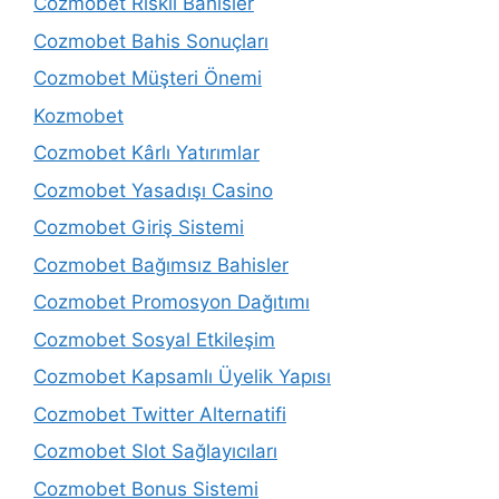
Cozmobet Riskli Bahisler
Cozmobet Bahis Sonuçları
Cozmobet Müşteri Önemi
Kozmobet
Cozmobet Kârlı Yatırımlar
Cozmobet Yasadışı Casino
Cozmobet Giriş Sistemi
Cozmobet Bağımsız Bahisler
Cozmobet Promosyon Dağıtımı
Cozmobet Sosyal Etkileşim
Cozmobet Kapsamlı Üyelik Yapısı
Cozmobet Twitter Alternatifi
Cozmobet Slot Sağlayıcıları
Cozmobet Bonus Sistemi