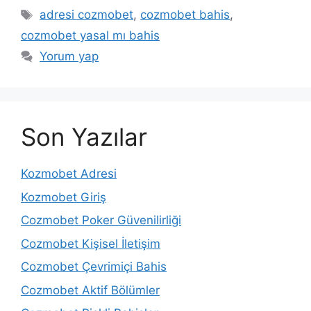
Etiketler
adresi cozmobet
,
cozmobet bahis
,
cozmobet yasal mı bahis
Yorum yap
Son Yazılar
Kozmobet Adresi
Kozmobet Giriş
Cozmobet Poker Güvenilirliği
Cozmobet Kişisel İletişim
Cozmobet Çevrimiçi Bahis
Cozmobet Aktif Bölümler