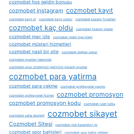
cozmobet hoş geldin bonusu
cozmobet kayıt
cozmobet instagram
cozmobet kayıt ol
cozmobet kayıt süreci
cozmobet kazanç fırsatları
cozmobet kaç oldu
cozmobet lisanslı siteler
cozmobet maç izle
cozmobet mobil üye i̇şlem
cozmobet müşteri hizmetleri
cozmobet nasil bir site
cozmobet olağan sonuç
cozmobet oyunları hakkında
cozmobet oyun stratejinizi geliştirin güvenli oyunlar
cozmobet para yatirma
cozmobet para çekme
cozmobet profesyonel casino
cozmobet promosyon
cozmobet profesyonel hizmet
cozmobet promosyon kodu
cozmobet rulet tutku
cozmobet sikayet
cozmobet saha desteği
Cozmobet Sitesi
cozmobet slot kazandırır mı
cozmobet spor bahisleri
cozmobet spor bahis rehberi