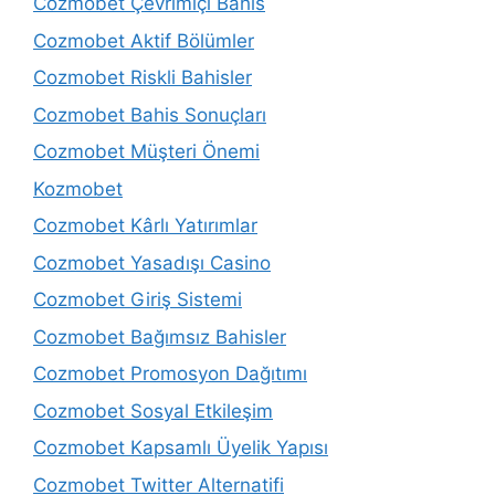
Cozmobet Çevrimiçi Bahis
Cozmobet Aktif Bölümler
Cozmobet Riskli Bahisler
Cozmobet Bahis Sonuçları
Cozmobet Müşteri Önemi
Kozmobet
Cozmobet Kârlı Yatırımlar
Cozmobet Yasadışı Casino
Cozmobet Giriş Sistemi
Cozmobet Bağımsız Bahisler
Cozmobet Promosyon Dağıtımı
Cozmobet Sosyal Etkileşim
Cozmobet Kapsamlı Üyelik Yapısı
Cozmobet Twitter Alternatifi