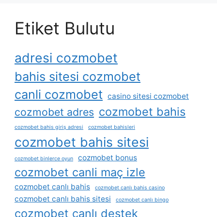
Etiket Bulutu
adresi cozmobet
bahis sitesi cozmobet
canli cozmobet
casino sitesi cozmobet
cozmobet bahis
cozmobet adres
cozmobet bahis giriş adresi
cozmobet bahisleri
cozmobet bahis sitesi
cozmobet bonus
cozmobet binlerce oyun
cozmobet canli maç izle
cozmobet canlı bahis
cozmobet canlı bahis casino
cozmobet canlı bahis sitesi
cozmobet canlı bingo
cozmobet canlı destek