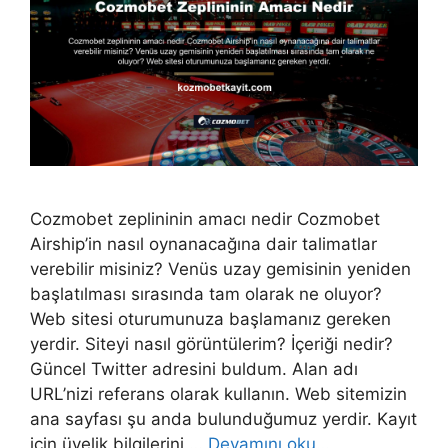
Cozmobet zeplininin amacı nedir Cozmobet
Airship’in nasıl oynanacağına dair talimatlar
verebilir misiniz? Venüs uzay gemisinin yeniden
başlatılması sırasında tam olarak ne oluyor?
Web sitesi oturumunuza başlamanız gereken
yerdir. Siteyi nasıl görüntülerim? İçeriği nedir?
Güncel Twitter adresini buldum. Alan adı
URL’nizi referans olarak kullanın. Web sitemizin
ana sayfası şu anda bulunduğumuz yerdir. Kayıt
için üyelik bilgilerini …
Devamını oku…