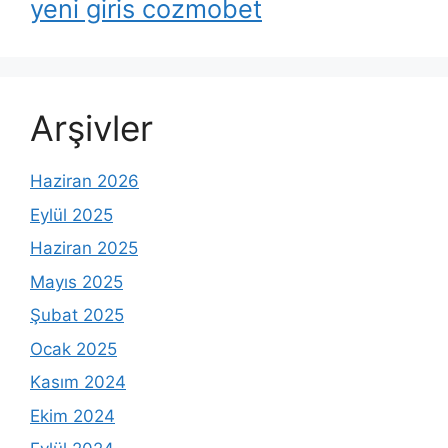
yeni giris cozmobet
Arşivler
Haziran 2026
Eylül 2025
Haziran 2025
Mayıs 2025
Şubat 2025
Ocak 2025
Kasım 2024
Ekim 2024