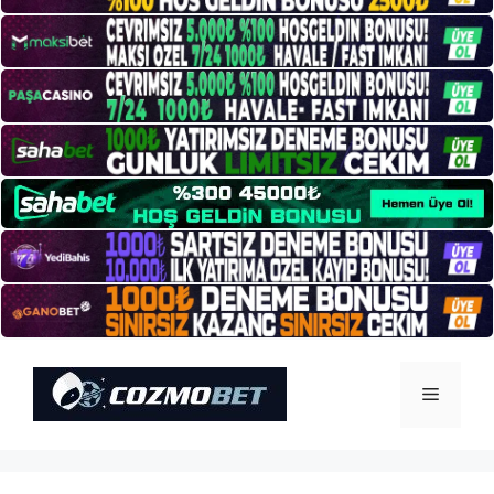
İçeriğe
atla
Menü