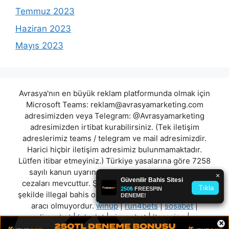
Temmuz 2023
Haziran 2023
Mayıs 2023
Avrasya'nın en büyük reklam platformunda olmak için
Microsoft Teams:
reklam@avrasyamarketing.com
adresimizden veya Telegram: @Avrasyamarketing
adresimizden irtibat kurabilirsiniz. (Tek iletişim
adreslerimiz teams / telegram ve mail adresimizdir.
Harici hiçbir iletişim adresimiz bulunmamaktadır.
Lütfen itibar etmeyiniz.) Türkiye yasalarına göre 7258
sayılı kanun uyarınca yasa dışı bahis oynamanın
cezaları mevcuttur. Şu an bulunduğunuz site hiç bir
şekilde illegal bahis oyunları oynatmıyor ve oynamaya
aracı olmuyordur.
winup
|
run4bets
|
sosabet
|
limanbet
|
luluslot
|
vizyonbet
|
ltccasino
|
×
betscosmos
"